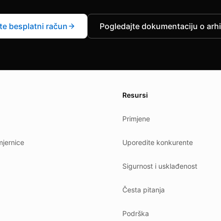
jte besplatni račun
Pogledajte dokumentaciju o arhi
es.
Resursi
Primjene
jernice
Uporedite konkurente
Sigurnost i usklađenost
Česta pitanja
Podrška