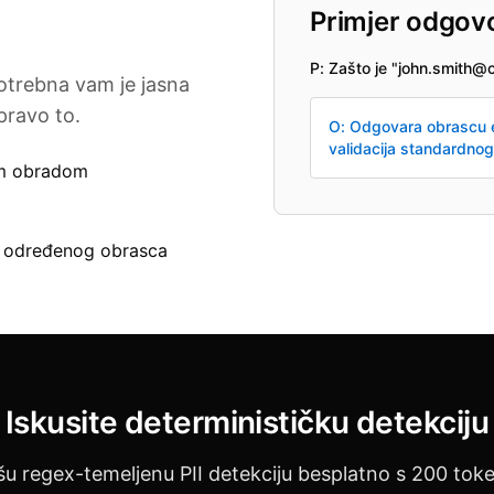
Primjer odgovo
P: Zašto je "john.smit
potrebna vam je jasna
pravo to.
O: Odgovara obrascu e
validacija standardnog
om obradom
do određenog obrasca
Iskusite determinističku detekciju
šu regex-temeljenu PII detekciju besplatno s 200 toke