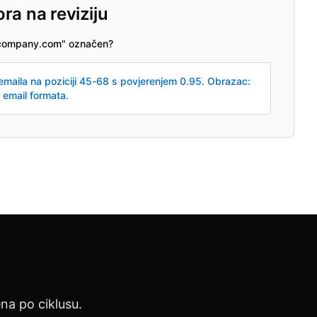
ra na reviziju
h@company.com" označen?
maila na poziciji 45-68 s povjerenjem 0.95. Obrazac:
 email formata.
na po ciklusu.