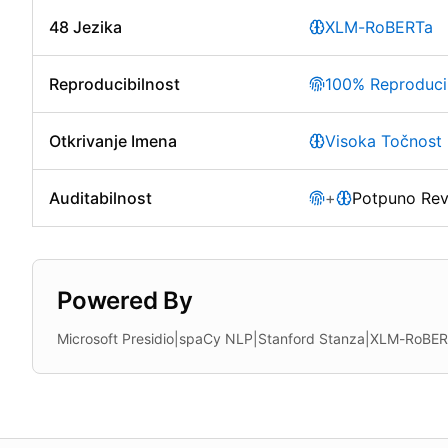
48 Jezika
XLM-RoBERTa
Reproducibilnost
100% Reproduci
Otkrivanje Imena
Visoka Točnost
Auditabilnost
+
Potpuno Revi
Powered By
Microsoft Presidio
|
spaCy NLP
|
Stanford Stanza
|
XLM-RoBERT