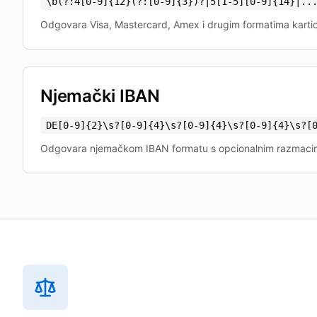
\b(?:4[0-9]
{
12
}
(?:[0-9]
{
3
}
)?|5[1-5][0-9]
{
14
}
|..
Odgovara Visa, Mastercard, Amex i drugim formatima kartic
Njemački IBAN
DE[0-9]
{
2
}
\s?[0-9]
{
4
}
\s?[0-9]
{
4
}
\s?[0-9]
{
4
}
\s?[
Odgovara njemačkom IBAN formatu s opcionalnim razmac