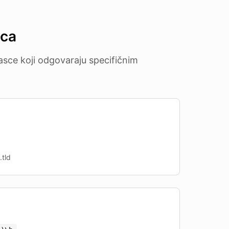
aca
rasce koji odgovaraju specifičnim
tld