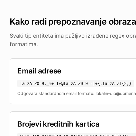
Kako radi prepoznavanje obraz
Svaki tip entiteta ima pažljivo izrađene regex ob
formatima.
Email adrese
[a-zA-Z0-9._%+-]+@[a-zA-Z0-9.-]+\.[a-zA-Z]
{
2,
}
Odgovara standardnom email formatu: lokalni-dio@domena.
Brojevi kreditnih kartica