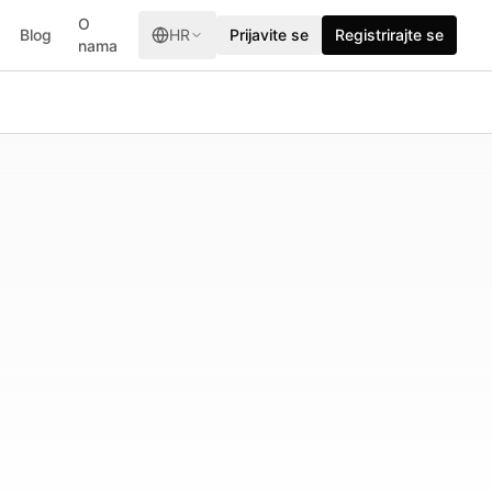
O
Blog
HR
Prijavite se
Registrirajte se
nama