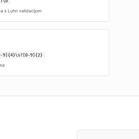
.)\b
a s Luhn validacijom
0-9]
{
4
}
\s?[0-9]
{
2
}
ima