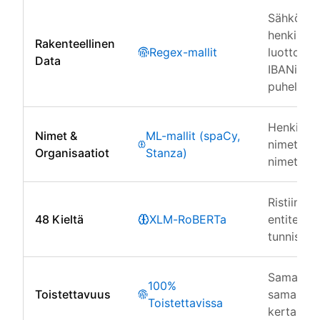
Sähköpost
henkilötu
Rakenteellinen
Regex-mallit
luottokort
Data
IBANit,
puhelinn
Henkilöid
Nimet &
ML-mallit (spaCy,
nimet, yr
Organisaatiot
Stanza)
nimet, sij
Ristiin ki
48 Kieltä
XLM-RoBERTa
entiteetti
tunnistus
Sama syö
100%
Toistettavuus
sama tulo
Toistettavissa
kerta