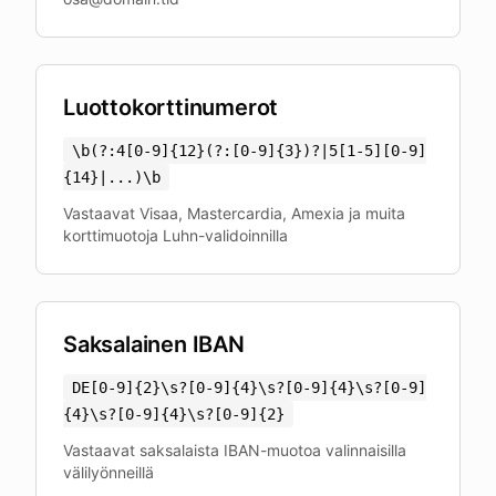
Luottokorttinumerot
\b(?:4[0-9]
{
12
}
(?:[0-9]
{
3
}
)?|5[1-5][0-9]
{
14
}
|...)\b
Vastaavat Visaa, Mastercardia, Amexia ja muita
korttimuotoja Luhn-validoinnilla
Saksalainen IBAN
DE[0-9]
{
2
}
\s?[0-9]
{
4
}
\s?[0-9]
{
4
}
\s?[0-9]
{
4
}
\s?[0-9]
{
4
}
\s?[0-9]
{
2
}
Vastaavat saksalaista IBAN-muotoa valinnaisilla
välilyönneillä