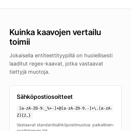
Kuinka kaavojen vertailu
toimii
Jokaisella entiteettityypillä on huolellisesti
laaditut regex-kaavat, jotka vastaavat
tiettyjä muotoja.
Sähköpostiosoitteet
[a-zA-Z0-9._%+-]+@[a-zA-Z0-9.-]+\.[a-zA-
Z]
{
2,
}
Vastaavat standardisähköpostimuotoa: paikallinen-
osa@domain.tld