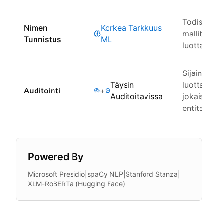
Todistetu
Nimen
Korkea Tarkkuus
mallit
Tunnistus
ML
luottamus
Sijainti, t
Täysin
luottamu
Auditointi
+
Auditoitavissa
jokaiselle
entiteetill
Powered By
Microsoft Presidio
|
spaCy NLP
|
Stanford Stanza
|
XLM-RoBERTa (Hugging Face)