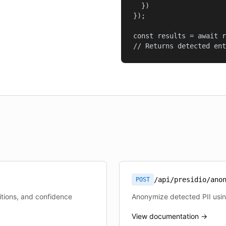
  })

});

const results = await r
// Returns detected ent
/api/presidio/ano
POST
sitions, and confidence
Anonymize detected PII usi
View documentation →