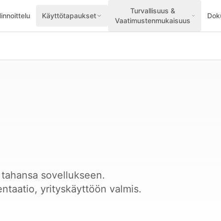
Turvallisuus &
innoittelu
Käyttötapaukset
Dok
Vaatimustenmukaisuus
n tahansa sovellukseen.
ntaatio, yrityskäyttöön valmis.