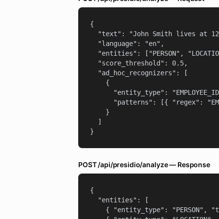
{

  "text": "John Smith lives at 12
  "language": "en",

  "entities": ["PERSON", "LOCATIO
  "score_threshold": 0.5,

  "ad_hoc_recognizers": [

    {

      "entity_type": "EMPLOYEE_ID
      "patterns": [{ "regex": "EM
    }

  ]

}
POST /api/presidio/analyze — Response
{

  "entities": [

    { "entity_type": "PERSON", "t