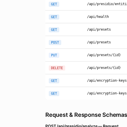
/api/presidio/entiti
GET
/api/health
GET
/api/presets
GET
/api/presets
POST
/api/presets/{id}
PUT
/api/presets/{id}
DELETE
/api/encryption-keys
GET
/api/encryption-keys
GET
Request & Response Schema
POST /api/presidio/analyze — Request