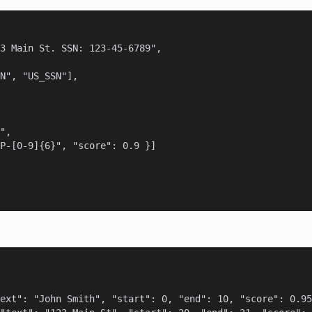
3 Main St. SSN: 123-45-6789",

N", "US_SSN"],

",

P-[0-9]{6}", "score": 0.9 }]

ext": "John Smith", "start": 0, "end": 10, "score": 0.95