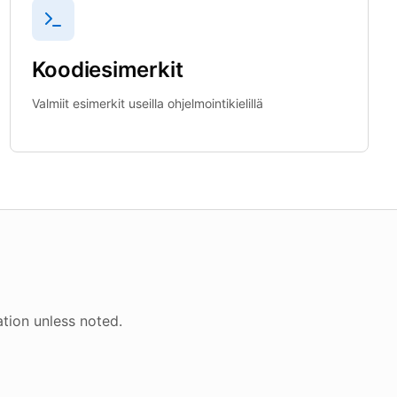
Koodiesimerkit
Valmiit esimerkit useilla ohjelmointikielillä
tion unless noted.