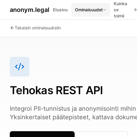
Kuinka
anonym.legal
Etusivu
Ominaisuudet
se
H
toimii
2026-07-24
By
George Curta
·
Last updated 2026-07-24
Takaisin ominaisuuksiin
Tehokas REST API
Integroi PII-tunnistus ja anonymisointi mihi
Yksinkertaiset päätepisteet, kattava dokume