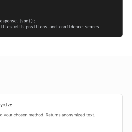
esponse.json();

ities with positions and confidence scores
nymize
ng your chosen method. Returns anonymized text.