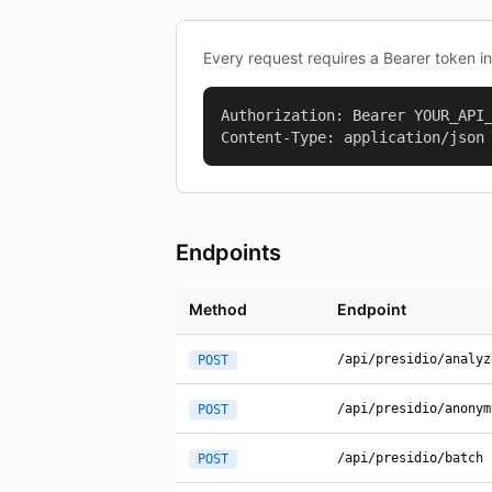
Every request requires a Bearer token i
Authorization: Bearer YOUR_API_
Content-Type: application/json
Endpoints
Method
Endpoint
/api/presidio/analyz
POST
/api/presidio/anonym
POST
/api/presidio/batch
POST