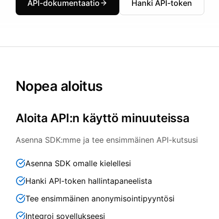
API-dokumentaatio
Hanki API-token
Nopea aloitus
Aloita API:n käyttö minuuteissa
Asenna SDK:mme ja tee ensimmäinen API-kutsusi
Asenna SDK omalle kielellesi
Hanki API-token hallintapaneelista
Tee ensimmäinen anonymisointipyyntösi
Integroi sovellukseesi