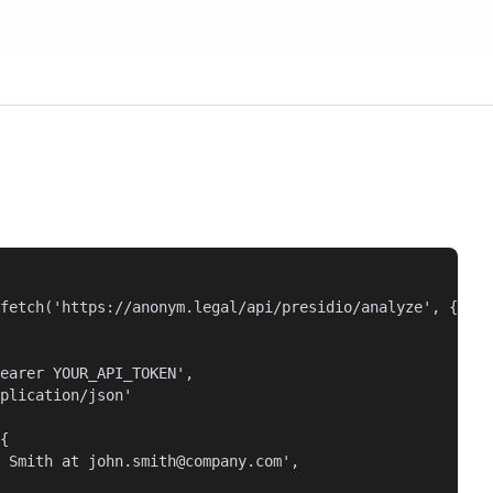
fetch('https://anonym.legal/api/presidio/analyze', {

earer YOUR_API_TOKEN',

plication/json'

{

 Smith at john.smith@company.com',
