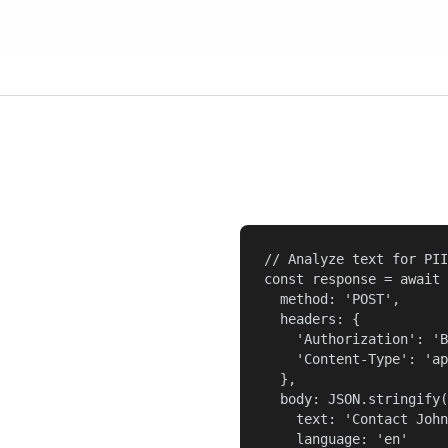
// Analyze text for PII

const response = await 
  method: 'POST',

  headers: {

    'Authorization': 'B
    'Content-Type': 'ap
  },

  body: JSON.stringify(
    text: 'Contact John
    language: 'en'
