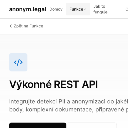
Jak to
anonym.legal
Domov
Funkce
C
funguje
2026-07-24
By
George Curta
·
Last updated 2026-07-24
Zpět na Funkce
Výkonné REST API
Integrujte detekci PII a anonymizaci do ja
body, komplexní dokumentace, připravené p