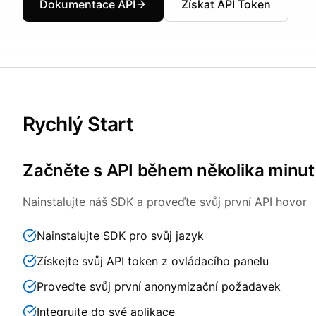
Dokumentace API
Získat API Token
Rychlý Start
Začněte s API během několika minut
Nainstalujte náš SDK a proveďte svůj první API hovor
Nainstalujte SDK pro svůj jazyk
Získejte svůj API token z ovládacího panelu
Proveďte svůj první anonymizační požadavek
Integrujte do své aplikace