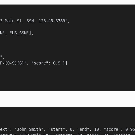
3 Main St. SSN: 123-45-6789",

N", "US_SSN"],

",

P-[0-9]{6}", "score": 0.9 }]

ext": "John Smith", "start": 0, "end": 10, "score": 0.95