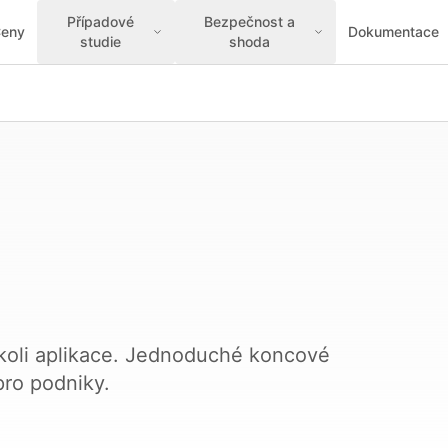
Případové
Bezpečnost a
eny
Dokumentace
studie
shoda
kékoli aplikace. Jednoduché koncové
ro podniky.