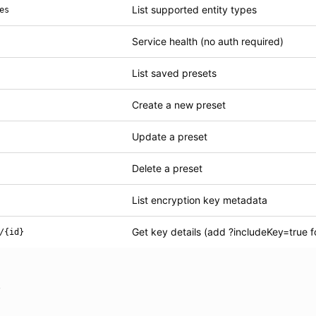
List supported entity types
es
Service health (no auth required)
List saved presets
Create a new preset
Update a preset
Delete a preset
List encryption key metadata
Get key details (add ?includeKey=true f
/{id}
s