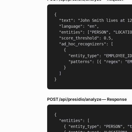
{

  "text": "John Smith lives at 12
  "language": "en",

  "entities": ["PERSON", "LOCATIO
  "score_threshold": 0.5,

  "ad_hoc_recognizers": [

    {

      "entity_type": "EMPLOYEE_ID
      "patterns": [{ "regex": "EM
    }

  ]

}
POST /api/presidio/analyze — Response
{

  "entities": [

    { "entity_type": "PERSON", "t