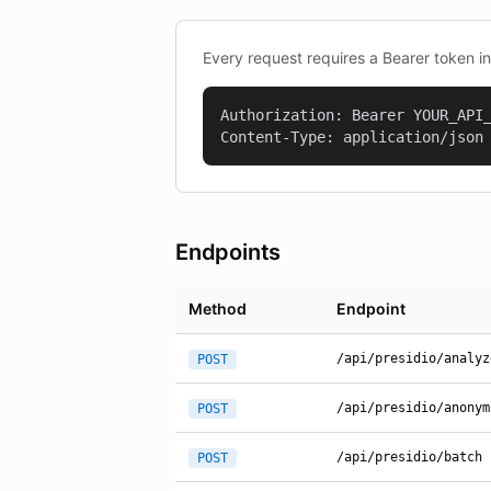
Every request requires a Bearer token i
Authorization: Bearer YOUR_API_
Content-Type: application/json
Endpoints
Method
Endpoint
/api/presidio/analyz
POST
/api/presidio/anonym
POST
/api/presidio/batch
POST