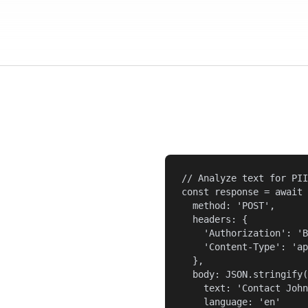
// Analyze text for PII

const response = await 
  method: 'POST',

  headers: {

    'Authorization': 'B
    'Content-Type': 'ap
  },

  body: JSON.stringify(
    text: 'Contact John
    language: 'en'
