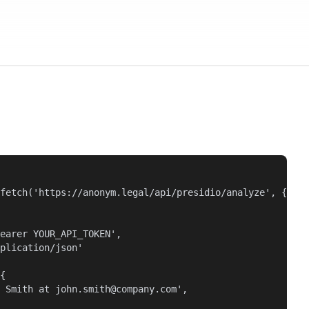
fetch('https://anonym.legal/api/presidio/analyze', {

earer YOUR_API_TOKEN',

plication/json'

{

 Smith at john.smith@company.com',
