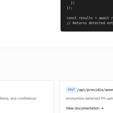
  })

});

const results = await r
// Returns detected ent
/api/presidio/ano
POST
sitions, and confidence
Anonymize detected PII usi
View documentation →