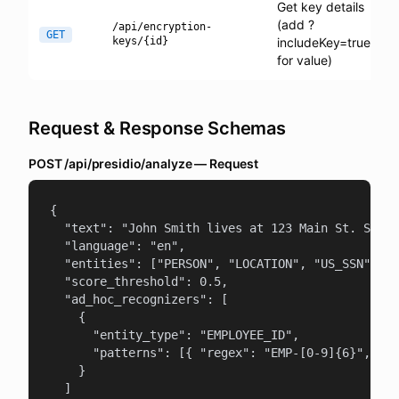
Get key details
(add ?
/api/encryption-
GET
keys/{id}
includeKey=true
for value)
Request & Response Schemas
POST /api/presidio/analyze — Request
{

  "text": "John Smith lives at 123 Main St. SSN: 
  "language": "en",

  "entities": ["PERSON", "LOCATION", "US_SSN"],

  "score_threshold": 0.5,

  "ad_hoc_recognizers": [

    {

      "entity_type": "EMPLOYEE_ID",

      "patterns": [{ "regex": "EMP-[0-9]{6}", "sc
    }

  ]
