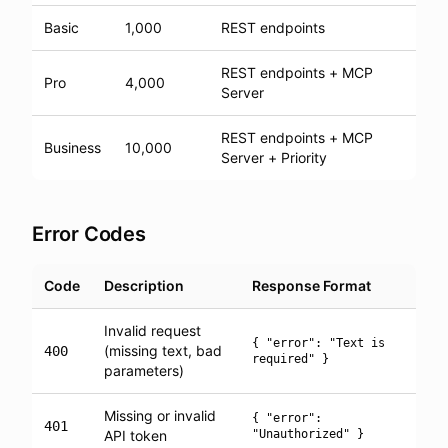
Basic
1,000
REST endpoints
REST endpoints + MCP
Pro
4,000
Server
REST endpoints + MCP
Business
10,000
Server + Priority
Error Codes
Code
Description
Response Format
Invalid request
{ "error": "Text is
(missing text, bad
400
required" }
parameters)
Missing or invalid
{ "error":
401
API token
"Unauthorized" }