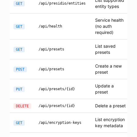
List supported
/api/presidio/entities
GET
entity types
Service health
(no auth
/api/health
GET
required)
List saved
/api/presets
GET
presets
Create a new
/api/presets
POST
preset
Update a
/api/presets/{id}
PUT
preset
Delete a preset
/api/presets/{id}
DELETE
List encryption
/api/encryption-keys
GET
key metadata