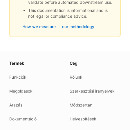
validate before automated downstream use.
This documentation is informational and is
not legal or compliance advice.
How we measure — our methodology
About this page
Termék
Cég
We update this page when our platform or the law chang
Read our
founder note
for how we work.
Funkciók
Rólunk
Each change shows up in the timestamp at the top.
Megoldások
Szerkesztési irányelvek
Related reading
Common questions
Árazás
Módszertan
Glossary
How tokens work
Dokumentáció
Helyesbítések
Security posture