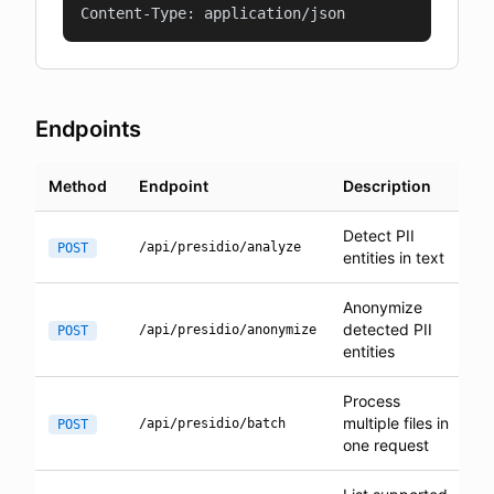
Content-Type: application/json
Endpoints
Method
Endpoint
Description
Detect PII
/api/presidio/analyze
POST
entities in text
Anonymize
detected PII
/api/presidio/anonymize
POST
entities
Process
multiple files in
/api/presidio/batch
POST
one request