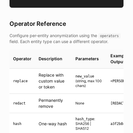
Operator Reference
Configure per-entity anonymization using the
operators
field. Each entity type can use a different operator.
Example
Operator
Description
Parameters
Output
Replace with
new_value
custom value
(string, max 100
replace
<PERSON_1>
chars)
or token
Permanently
None
redact
[REDACTED]
remove
:
hash_type
One-way hash
SHA256 |
hash
a3f2b8c1..
SHA512