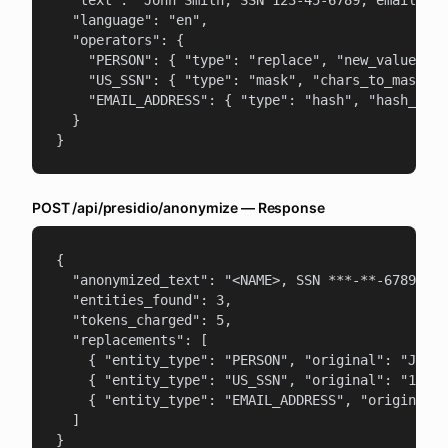
  "text": "John Smith, SSN 123-45-6789, email joh
  "language": "en",

  "operators": {

    "PERSON": { "type": "replace", "new_value": "
    "US_SSN": { "type": "mask", "chars_to_mask": 
    "EMAIL_ADDRESS": { "type": "hash", "hash_type
  }

}
POST /api/presidio/anonymize — Response
{

  "anonymized_text": "<NAME>, SSN ***-**-6789, em
  "entities_found": 3,

  "tokens_charged": 5,

  "replacements": [

    { "entity_type": "PERSON", "original": "John 
    { "entity_type": "US_SSN", "original": "123-4
    { "entity_type": "EMAIL_ADDRESS", "original":
  ]

}