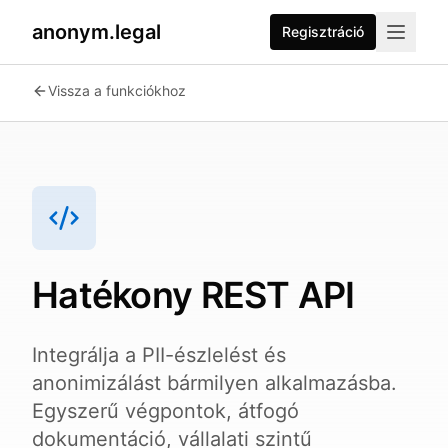
anonym.legal
Regisztráció
2026-07-24
By
George Curta
·
Last updated 2026-07-24
Vissza a funkciókhoz
Hatékony REST API
Integrálja a PII-észlelést és
anonimizálást bármilyen alkalmazásba.
Egyszerű végpontok, átfogó
dokumentáció, vállalati szintű