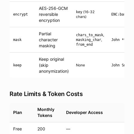
AES-256-GCM
(16-32
key
reversible
encrypt
ENC:base64
chars)
encryption
Partial
,
chars_to_mask
character
,
mask
masking_char
John ****
from_end
masking
Keep original
(skip
None
keep
John Smith
anonymization)
Rate Limits & Token Costs
Monthly
Plan
Developer Access
Tokens
Free
200
—