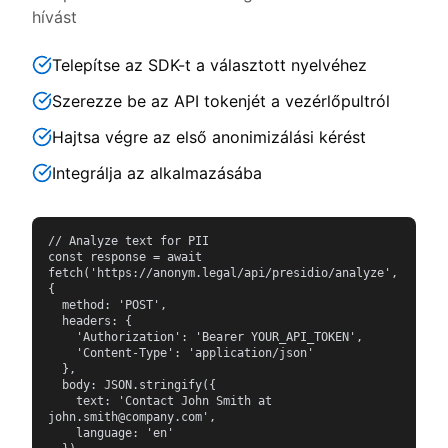
hívást
Telepítse az SDK-t a választott nyelvéhez
Szerezze be az API tokenjét a vezérlőpultról
Hajtsa végre az első anonimizálási kérést
Integrálja az alkalmazásába
// Analyze text for PII

const response = await 
fetch('https://anonym.legal/api/presidio/analyze', 
{

  method: 'POST',

  headers: {

    'Authorization': 'Bearer YOUR_API_TOKEN',

    'Content-Type': 'application/json'

  },

  body: JSON.stringify({

    text: 'Contact John Smith at 
john.smith@company.com',

    language: 'en'
