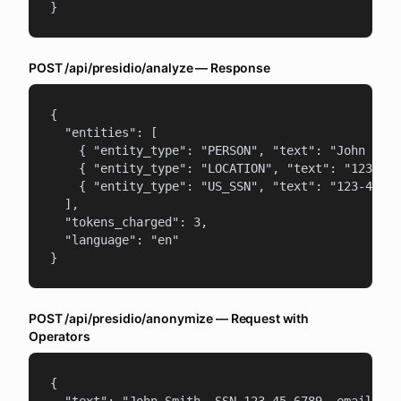
}
POST /api/presidio/analyze — Response
{

  "entities": [

    { "entity_type": "PERSON", "text": "John Smit
    { "entity_type": "LOCATION", "text": "123 Mai
    { "entity_type": "US_SSN", "text": "123-45-67
  ],

  "tokens_charged": 3,

  "language": "en"

}
POST /api/presidio/anonymize — Request with
Operators
{
