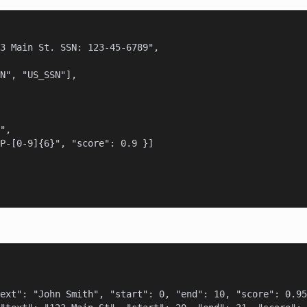
3 Main St. SSN: 123-45-6789",

N", "US_SSN"],

",

P-[0-9]{6}", "score": 0.9 }]

ext": "John Smith", "start": 0, "end": 10, "score": 0.95