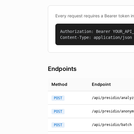
Every request requires a Bearer token i
Authorization: Bearer YOUR_API_
Content-Type: application/json
Endpoints
Method
Endpoint
/api/presidio/analyz
POST
/api/presidio/anonym
POST
/api/presidio/batch
POST