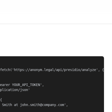
fetch('https://anonym.legal/api/presidio/analyze', {

earer YOUR_API_TOKEN',

plication/json'

{

 Smith at john.smith@company.com',
