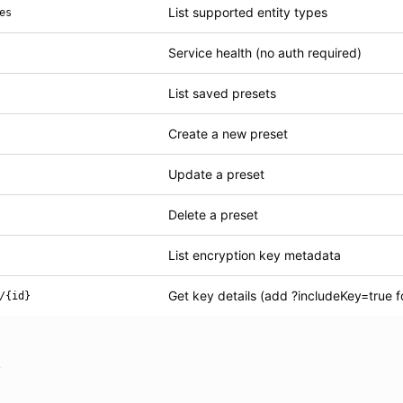
List supported entity types
es
Service health (no auth required)
List saved presets
Create a new preset
Update a preset
Delete a preset
List encryption key metadata
Get key details (add ?includeKey=true f
/{id}
s