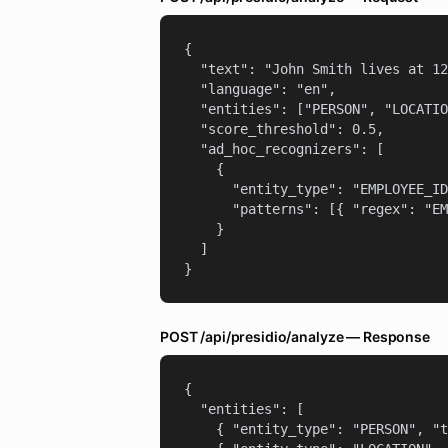
{

  "text": "John Smith lives at 12
  "language": "en",

  "entities": ["PERSON", "LOCATIO
  "score_threshold": 0.5,

  "ad_hoc_recognizers": [

    {

      "entity_type": "EMPLOYEE_ID
      "patterns": [{ "regex": "EM
    }

  ]

}
POST /api/presidio/analyze — Response
{

  "entities": [

    { "entity_type": "PERSON", "t