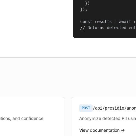
  })

});

const results = await r
// Returns detected ent
/api/presidio/ano
POST
sitions, and confidence
Anonymize detected PII usi
View documentation →