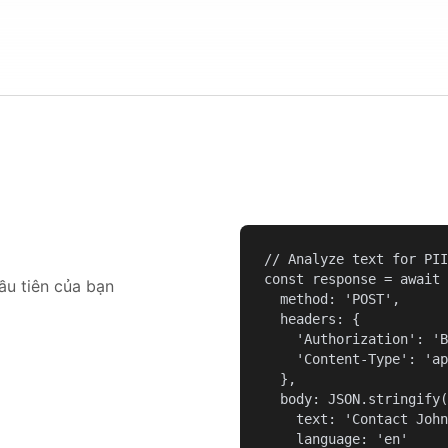
// Analyze text for PII

const response = await 
ầu tiên của bạn
  method: 'POST',

  headers: {

    'Authorization': 'B
    'Content-Type': 'ap
  },

  body: JSON.stringify(
    text: 'Contact John
    language: 'en'
