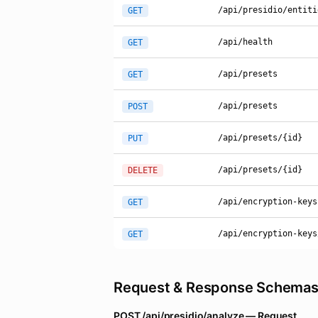
/api/presidio/entiti
GET
/api/health
GET
/api/presets
GET
/api/presets
POST
/api/presets/{id}
PUT
/api/presets/{id}
DELETE
/api/encryption-keys
GET
/api/encryption-keys
GET
Request & Response Schema
POST /api/presidio/analyze — Request