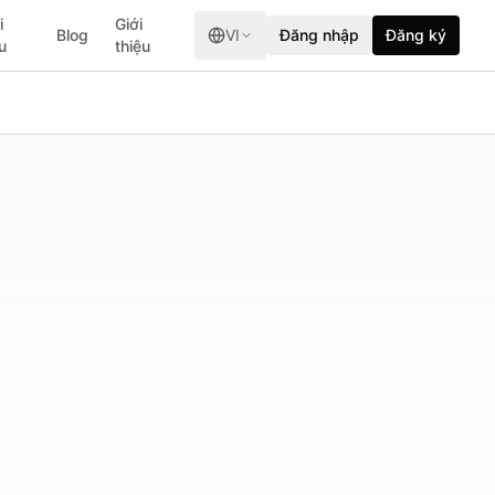
i
Giới
Blog
VI
Đăng nhập
Đăng ký
ệu
thiệu