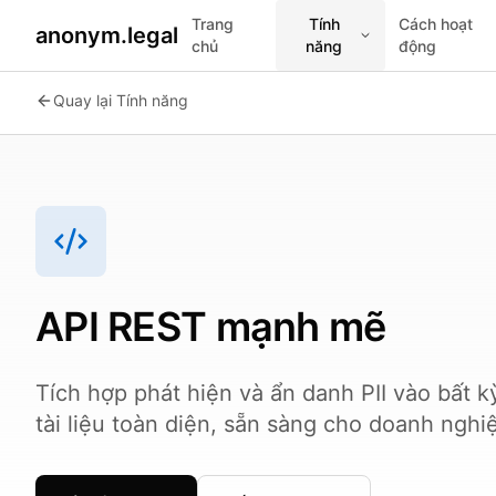
Trang
Tính
Cách hoạt
anonym.legal
chủ
năng
động
2026-07-24
By
George Curta
·
Last updated 2026-07-24
Quay lại Tính năng
API REST mạnh mẽ
Tích hợp phát hiện và ẩn danh PII vào bất 
tài liệu toàn diện, sẵn sàng cho doanh nghi