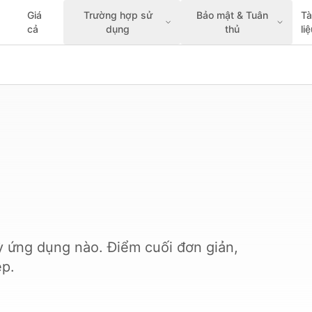
Giá
Trường hợp sử
Bảo mật & Tuân
Tà
cả
dụng
thủ
li
kỳ ứng dụng nào. Điểm cuối đơn giản,
ệp.