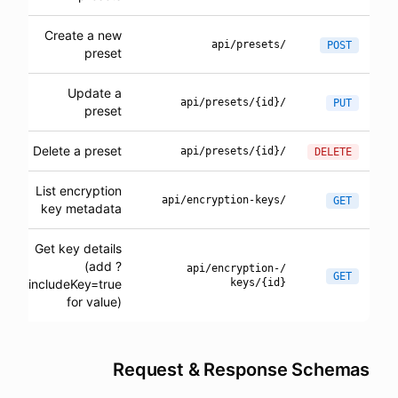
Create a new
/api/presets
POST
preset
Update a
/api/presets/{id}
PUT
preset
Delete a preset
/api/presets/{id}
DELETE
List encryption
/api/encryption-keys
GET
key metadata
Get key details
(add ?
/api/encryption-
GET
includeKey=true
keys/{id}
for value)
Request & Response Schemas