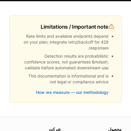
Limitations / Important note
Rate limits and available endpoints depend
on your plan; integrate retry/backoff for 429
responses.
Detection results are probabilistic
confidence scores, not guarantees &mdash;
validate before automated downstream use.
This documentation is informational and is
not legal or compliance advice.
How we measure — our methodology
About this page
محصول
شرکت
 update this page when our platform or the law changes.