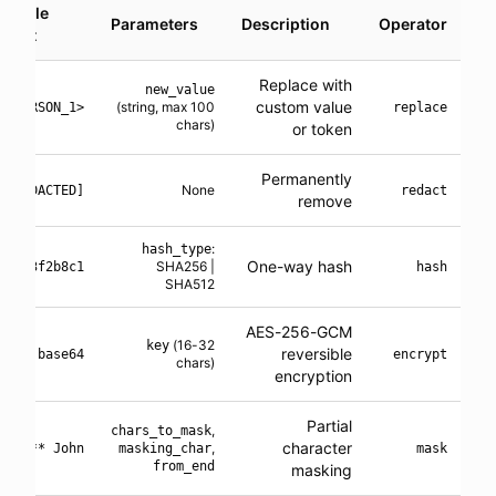
xample
Parameters
Description
Operator
utput
Replace with
new_value
custom value
(string, max 100
<PERSON_1>
replace
chars)
or token
Permanently
None
[REDACTED]
redact
remove
:
hash_type
One-way hash
SHA256 |
a3f2b8c1...
hash
SHA512
AES-256-GCM
(16-32
key
reversible
ENC:base64...
encrypt
chars)
encryption
Partial
,
chars_to_mask
character
,
John ****
masking_char
mask
from_end
masking