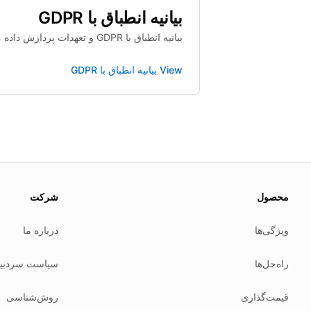
بیانیه انطباق با GDPR
بیانیه انطباق با GDPR و تعهدات پردازش داده ما.
View
بیانیه انطباق با GDPR
About this page
 update this page when our platform or the law changes.
محصول
شرکت
Read our
founder note
for how we work.
ویژگی‌ها
درباره ما
Each change shows up in the timestamp at the top.
Related reading
راه‌حل‌ها
سیاست سردبی
Common questions
Glossary
قیمت‌گذاری
روش‌شناسی
Security posture
How tokens work