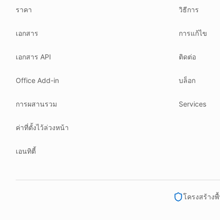
ราคา
วิธีการ
How tokens work
Security posture
Where we comply
What we detect
เอกสาร
การแก้ไข
Case studies
เอกสาร API
ติดต่อ
We follow these rules
GDPR (EU 2016/679).
Office Add-in
บล็อก
ISO/IEC 27001:2022.
NIS2 (EU 2022/2555).
การผสานรวม
Services
HIPAA safe harbor under 45 CFR § 164.514(b)(2).
ค่าที่ตั้งไว้ล่วงหน้า
Our promise
We do not sell your data.
เอนทิตี้
We do not train models on your text.
We store your files in Germany.
You can delete your account at any time.
โครงสร้างพ
You own your work.