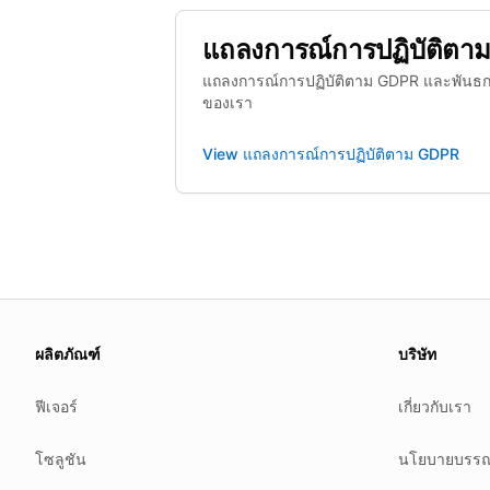
แถลงการณ์การปฏิบัติตา
แถลงการณ์การปฏิบัติตาม GDPR และพันธ
ของเรา
View
แถลงการณ์การปฏิบัติตาม GDPR
About this page
We update this page when our platform or the law chang
ผลิตภัณฑ์
บริษัท
Read our
founder note
for how we work.
ฟีเจอร์
เกี่ยวกับเรา
Each change shows up in the timestamp at the top.
Related reading
โซลูชัน
นโยบายบรรณ
Common questions
Glossary