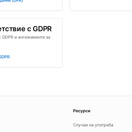
данни (DPA)
етствие с GDPR
с GDPR и ангажименти за
 GDPR
es.
Ресурси
Случаи на употреба