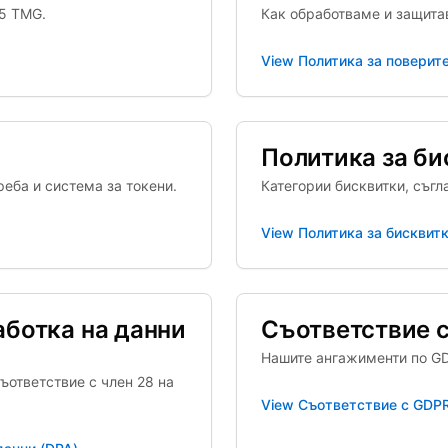
5 TMG.
Как обработваме и защита
View
Политика за поверит
Политика за би
реба и система за токени.
Категории бисквитки, съгл
View
Политика за бисквит
аботка на данни
Съответствие 
Нашите ангажименти по GD
ъответствие с член 28 на
View
Съответствие с GDP