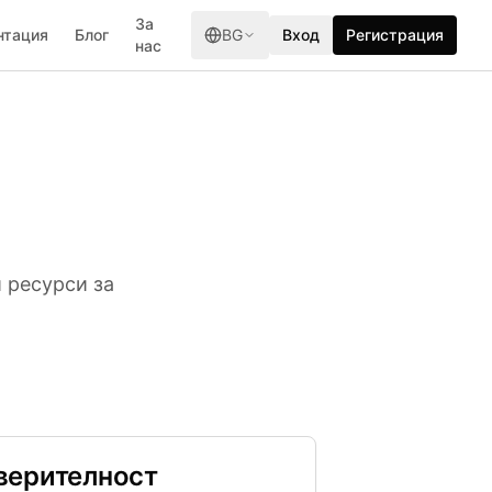
За
нтация
Блог
BG
Вход
Регистрация
нас
 ресурси за
верителност