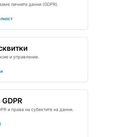
ваме личните данни (GDPR).
елност
сквитки
асие и управление.
ки
с GDPR
PR и права на субектите на данни.
R