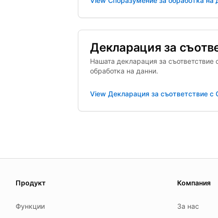
View
Споразумение за обработка на 
Декларация за съотв
Нашата декларация за съответствие 
обработка на данни.
View
Декларация за съответствие с
About this page
We update this page when our platform or the law chang
Продукт
Компания
Read our
founder note
for how we work.
Функции
За нас
Each change shows up in the timestamp at the top.