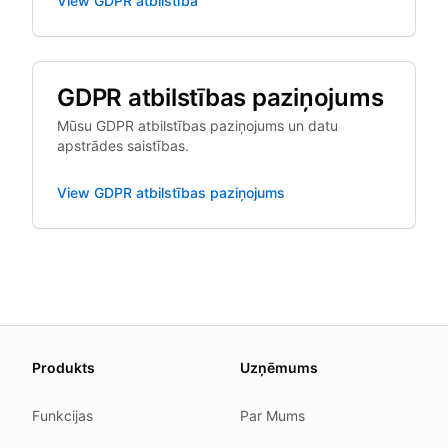
View
GDPR atbilstība
GDPR atbilstības paziņojums
Mūsu GDPR atbilstības paziņojums un datu
apstrādes saistības.
View
GDPR atbilstības paziņojums
About this page
Produkts
Uzņēmums
We update this page when our platform or the law chang
Read our
founder note
for how we work.
Funkcijas
Par Mums
Each change shows up in the timestamp at the top.