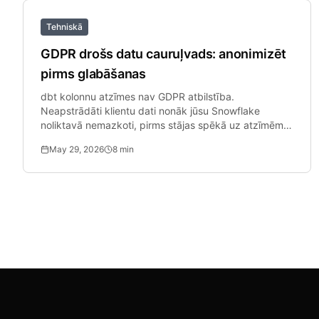
Tehniskā
GDPR drošs datu cauruļvads: anonimizēt
pirms glabāšanas
dbt kolonnu atzīmes nav GDPR atbilstība.
Neapstrādāti klientu dati nonāk jūsu Snowflake
noliktavā nemazkoti, pirms stājas spēkā uz atzīmēm
balstītas politikas.
May 29, 2026
8
min