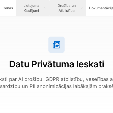
Lietojuma
Drošība un
Cenas
Dokumentācij
Gadījumi
Atbilstība
Datu Privātuma Ieskati
ksti par AI drošību, GDPR atbilstību, veselības 
zsardzību un PII anonimizācijas labākajām praks