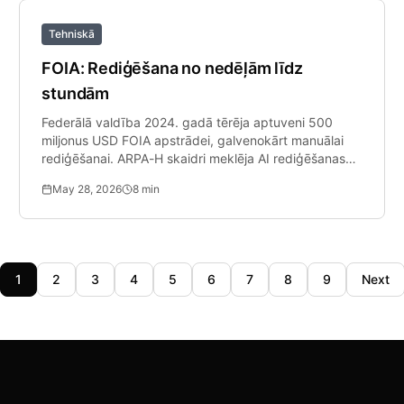
Tehniskā
FOIA: Rediģēšana no nedēļām līdz
stundām
Federālā valdība 2024. gadā tērēja aptuveni 500
miljonus USD FOIA apstrādei, galvenokārt manuālai
rediģēšanai. ARPA-H skaidri meklēja AI rediģēšanas
programmatūru.
May 28, 2026
8
min
1
2
3
4
5
6
7
8
9
Next