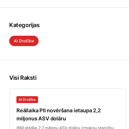
Kategorijas
AI Drošība
Juridiskā Tehnoloģija
Veselības Aprūpe
Visi Raksti
AI Drošība
Reāllaika PII novēršana ietaupa 2,2
miljonus ASV dolāru
IBM atklāja 2,2 miljonu ASV dolāru izmaksu starpību