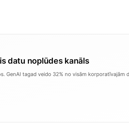
ais datu noplūdes kanāls
kos. GenAI tagad veido 32% no visām korporatīvajām d