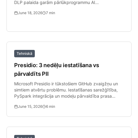
DLP palaida garām pārlūkprogrammu AI
mijiedarbības.
June 18, 2026
7
min
Tehniskā
Presidio: 3 nedēļu iestatīšana vs
pārvaldīts PII
Microsoft Presidio ir tūkstošiem GitHub zvaigžņu un
simtiem atvērtu problēmu. Iestatīšanas sarežģītība,
PySpark integrācija un modeļu pārvaldība prasa
nopietnu inženieru darbu.
June 15, 2026
6
min