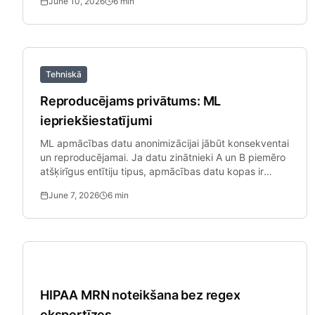
June 10, 2026
6
min
Tehniskā
Reproducējams privātums: ML
iepriekšiestatījumi
ML apmācības datu anonimizācijai jābūt konsekventai
un reproducējamai. Ja datu zinātnieki A un B piemēro
atšķirīgus entītiju tipus, apmācības datu kopas ir
nekonsekventa.
June 7, 2026
6
min
Veselības Aprūpe
HIPAA MRN noteikšana bez regex
ekspertīzes