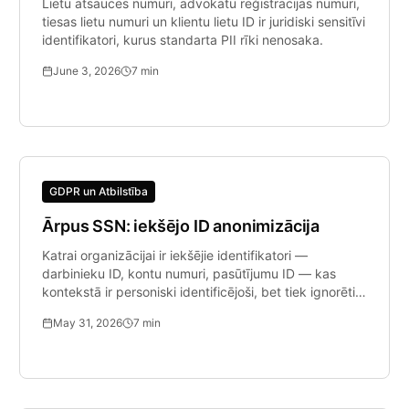
Lietu atsauces numuri, advokātu reģistrācijas numuri,
tiesas lietu numuri un klientu lietu ID ir juridiski sensitīvi
identifikatori, kurus standarta PII rīki nenosaka.
June 3, 2026
7
min
GDPR un Atbilstība
Ārpus SSN: iekšējo ID anonimizācija
Katrai organizācijai ir iekšējie identifikatori —
darbinieku ID, kontu numuri, pasūtījumu ID — kas
kontekstā ir personiski identificējoši, bet tiek ignorēti
standarta PII rīkiem.
May 31, 2026
7
min