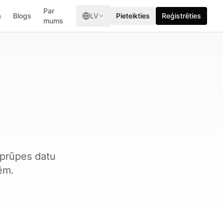
Par
a
Blogs
LV
Pieteikties
Reģistrēties
mums
aprūpes datu
ēm.