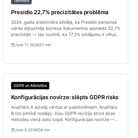
Tehniskā
Presidio 22,7% precizitātes problēma
2024. gada etalonmērs atklāja, ka Presidio personas
vārda atpazinējs biznesa dokumentos sasniedz 22,7%
precizitāti — tas nozīmē, ka 77,3% atklājumu ir viltus
pozitīvi rezultāti.
June 11, 2026
7
min
GDPR un Atbilstība
Konfigurācijas novirze: slēpts GDPR risks
Analītiķis A aizstāj vārdus ar pseidonīmiem. Analītiķis
B tos pilnībā noslēpj. Jūsu GDPR revīzija atrod abas
metodes vienā datu kopā. Konfigurācijas novirze —
kad komanda.
June 8, 2026
6
min