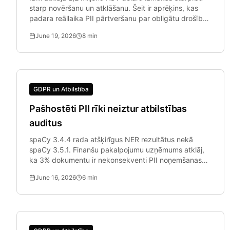
starp novēršanu un atklāšanu. Šeit ir aprēķins, kas
padara reāllaika PII pārtveršanu par obligātu drošības
komandām.
June 19, 2026
8
min
GDPR un Atbilstība
Pašhostēti PII rīki neiztur atbilstības
auditus
spaCy 3.4.4 rada atšķirīgus NER rezultātus nekā
spaCy 3.5.1. Finanšu pakalpojumu uzņēmums atklāj,
ka 3% dokumentu ir nekonsekventi PII noņemšanas
rezultāti starp vidi.
June 16, 2026
6
min