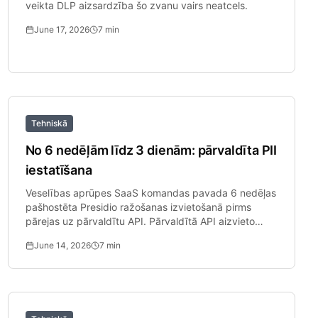
veikta DLP aizsardzība šo zvanu vairs neatcels.
June 17, 2026
7
min
Tehniskā
No 6 nedēļām līdz 3 dienām: pārvaldīta PII
iestatīšana
Veselības aprūpes SaaS komandas pavada 6 nedēļas
pašhostēta Presidio ražošanas izvietošanā pirms
pārejas uz pārvaldītu API. Pārvaldītā API aizvieto
izvietošanas projektu.
June 14, 2026
7
min