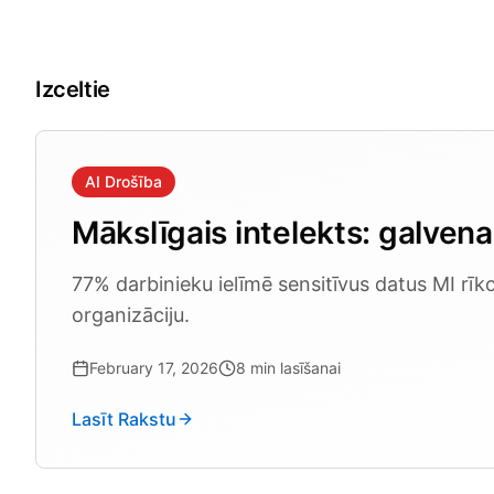
Izceltie
AI Drošība
Mākslīgais intelekts: galven
77% darbinieku ielīmē sensitīvus datus MI rī
organizāciju.
February 17, 2026
8
min lasīšanai
Lasīt Rakstu