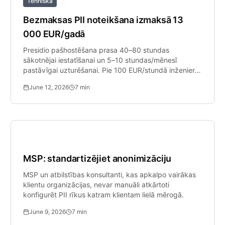
Tehniskā
Bezmaksas PII noteikšana izmaksā 13
000 EUR/gadā
Presidio pašhostēšana prasa 40–80 stundas
sākotnējai iestatīšanai un 5–10 stundas/mēnesī
pastāvīgai uzturēšanai. Pie 100 EUR/stundā inženieru
likmēm tas ir 13 200 EUR un vairāk.
June 12, 2026
7
min
SMB Drošība
MSP: standartizējiet anonimizāciju
MSP un atbilstības konsultanti, kas apkalpo vairākas
klientu organizācijas, nevar manuāli atkārtoti
konfigurēt PII rīkus katram klientam lielā mērogā.
June 9, 2026
7
min