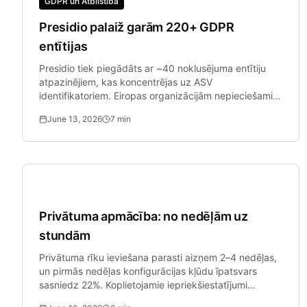
GDPR un Atbilstība
Presidio palaiž garām 220+ GDPR
entītijas
Presidio tiek piegādāts ar ~40 noklusējuma entītiju
atpazinējiem, kas koncentrējas uz ASV
identifikatoriem. Eiropas organizācijām nepieciešami
IBAN, Codice Fiscale un citi.
June 13, 2026
7
min
SMB Drošība
Privātuma apmācība: no nedēļām uz
stundām
Privātuma rīku ieviešana parasti aizņem 2–4 nedēļas,
un pirmās nedēļas konfigurācijas kļūdu īpatsvars
sasniedz 22%. Koplietojamie iepriekšiestatījumi
samazina apmācību līdz vienai dienai.