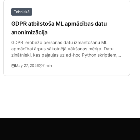
Tehniskā
GDPR atbilstoša ML apmācības datu
anonimizācija
GDPR ierobežo personas datu izmantošanu ML
apmācībai ārpus sākotnējā vākšanas mērķa. Datu
zinātnieki, kas paļaujas uz ad-hoc Python skriptiem,
rada nopietnas atbilstības nepilnības.
May 27, 2026
7
min