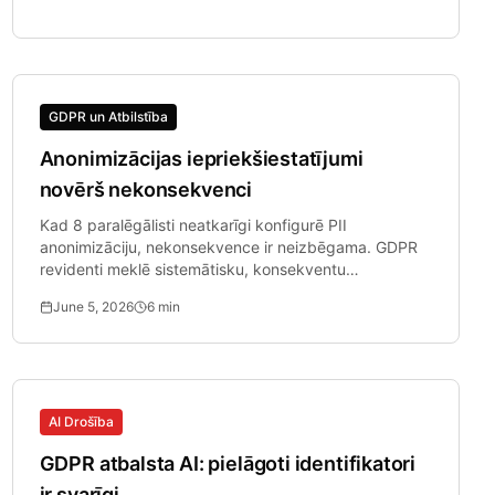
GDPR un Atbilstība
Anonimizācijas iepriekšiestatījumi
novērš nekonsekvenci
Kad 8 paralēgālisti neatkarīgi konfigurē PII
anonimizāciju, nekonsekvence ir neizbēgama. GDPR
revidenti meklē sistemātisku, konsekventu
piemērošanu.
June 5, 2026
6
min
AI Drošība
GDPR atbalsta AI: pielāgoti identifikatori
ir svarīgi