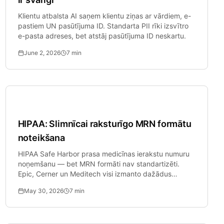
Klientu atbalsta AI saņem klientu ziņas ar vārdiem, e-
pastiem UN pasūtījuma ID. Standarta PII rīki izsvītro
e-pasta adreses, bet atstāj pasūtījuma ID neskartu.
June 2, 2026
7
min
Veselības Aprūpe
HIPAA: Slimnīcai raksturīgo MRN formātu
noteikšana
HIPAA Safe Harbor prasa medicīnas ierakstu numuru
noņemšanu — bet MRN formāti nav standartizēti.
Epic, Cerner un Meditech visi izmanto dažādus
formātus.
May 30, 2026
7
min