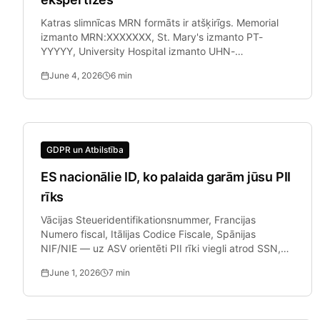
Katras slimnīcas MRN formāts ir atšķirīgs. Memorial
izmanto MRN:XXXXXXX, St. Mary's izmanto PT-
YYYYY, University Hospital izmanto UHN-
XXXXXXXXXX.
June 4, 2026
6
min
GDPR un Atbilstība
ES nacionālie ID, ko palaida garām jūsu PII
rīks
Vācijas Steueridentifikationsnummer, Francijas
Numero fiscal, Itālijas Codice Fiscale, Spānijas
NIF/NIE — uz ASV orientēti PII rīki viegli atrod SSN,
bet palaiž garām lielāko daļu ES formātu.
June 1, 2026
7
min