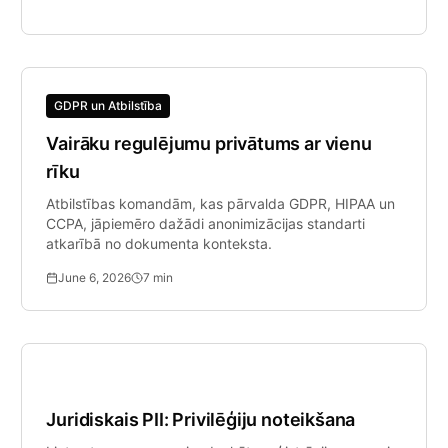
GDPR un Atbilstība
Vairāku regulējumu privātums ar vienu
rīku
Atbilstības komandām, kas pārvalda GDPR, HIPAA un
CCPA, jāpiemēro dažādi anonimizācijas standarti
atkarībā no dokumenta konteksta.
June 6, 2026
7
min
Juridiskā Tehnoloģija
Juridiskais PII: Privilēģiju noteikšana