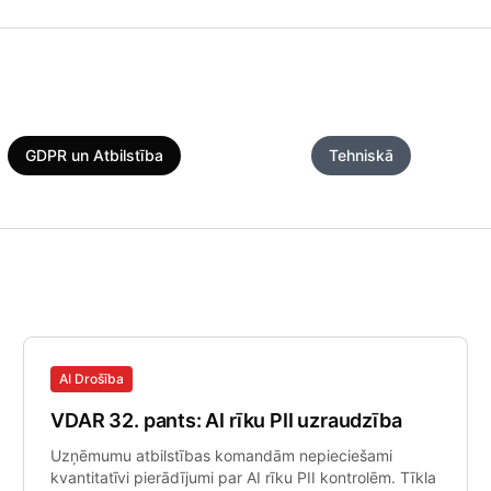
GDPR un Atbilstība
SMB Drošība
Tehniskā
AI Drošība
VDAR 32. pants: AI rīku PII uzraudzība
Uzņēmumu atbilstības komandām nepieciešami
kvantitatīvi pierādījumi par AI rīku PII kontrolēm. Tīkla