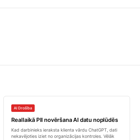
AI Drošība
Reallaikā PII novēršana AI datu noplūdēs
Kad darbinieks ieraksta klienta vārdu ChatGPT, dati
nekavējoties iziet no organizācijas kontroles. Vēlāk