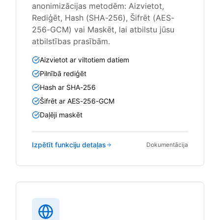
anonimizācijas metodēm: Aizvietot,
Rediģēt, Hash (SHA-256), Šifrēt (AES-
256-GCM) vai Maskēt, lai atbilstu jūsu
atbilstības prasībām.
Aizvietot ar viltotiem datiem
Pilnībā rediģēt
Hash ar SHA-256
Šifrēt ar AES-256-GCM
Daļēji maskēt
Izpētīt funkciju detaļas
Dokumentācija