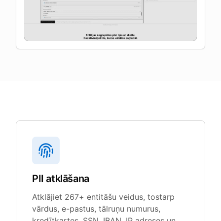
PII atklāšana
Atklājiet 267+ entitāšu veidus, tostarp
vārdus, e-pastus, tālruņu numurus,
kredītkartes, SSN, IBAN, IP adreses un