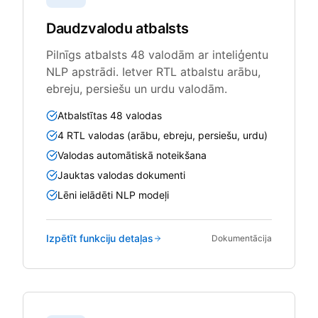
Daudzvalodu atbalsts
Pilnīgs atbalsts 48 valodām ar inteliģentu
NLP apstrādi. Ietver RTL atbalstu arābu,
ebreju, persiešu un urdu valodām.
Atbalstītas 48 valodas
4 RTL valodas (arābu, ebreju, persiešu, urdu)
Valodas automātiskā noteikšana
Jauktas valodas dokumenti
Lēni ielādēti NLP modeļi
Izpētīt funkciju detaļas
Dokumentācija