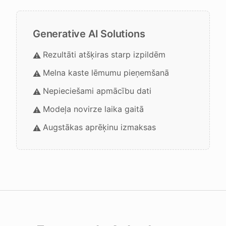
Generative AI Solutions
Rezultāti atšķiras starp izpildēm
⚠️
Melna kaste lēmumu pieņemšanā
⚠️
Nepieciešami apmācību dati
⚠️
Modeļa novirze laika gaitā
⚠️
Augstākas aprēķinu izmaksas
⚠️