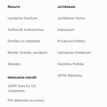
Our promise
Resursi
Juridiskais
We do not sell your data.
We do not train models on your text.
Lietojuma Gadījumi
Juridiskais Centrs
We store your files in Germany.
Salīdzināt konkurentus
Impressum
You can delete your account at any time.
You own your work.
Drošība un atbilstība
Privātuma Politika
Where we run
Biežāk Uzdotie Jautājumi
Lietošanas Noteikumi
Our company HQ is in Saarbrücken, Germany. Our servers 
Hetzner holds ISO 27001 certification.
Atbalsts
Sīkdatņu Politika
All data stays in the EU.
GDPR Atbilstība
Backups run every day.
Ieteicamie ceļveži
Need help?
GDPR fines for US
companies
Email
support@anonym.legal
.
We reply within one business day.
PHI detection accuracy