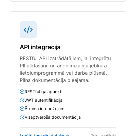
API integrācija
RESTful API izstrādātājiem, lai integrētu
PII atklāšanu un anonimizāciju jebkurā
lietojumprogrammā vai darba plūsmā.
Pilna dokumentācija pieejama.
RESTful galapunkti
JWT autentifikācija
Ātruma ierobežojumi
Visaptveroša dokumentācija
Izpētīt funkciju detaļas
Dokumentācija