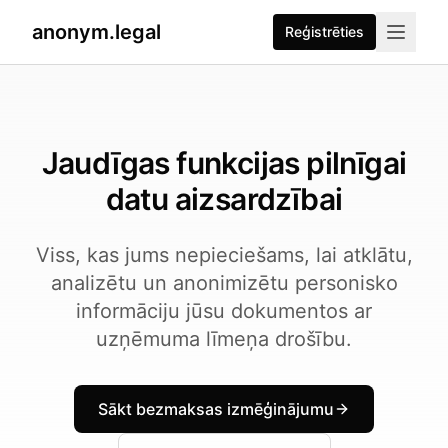
2026-07-27
By
George Curta
·
Last updated 2026-07-27
anonym.legal
Reģistrēties
Jaudīgas funkcijas pilnīgai
datu aizsardzībai
Viss, kas jums nepieciešams, lai atklātu,
analizētu un anonimizētu personisko
informāciju jūsu dokumentos ar
uzņēmuma līmeņa drošību.
Sākt bezmaksas izmēģinājumu