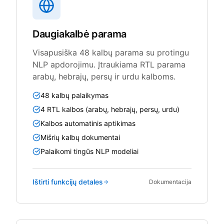
Daugiakalbė parama
Visapusiška 48 kalbų parama su protingu
NLP apdorojimu. Įtraukiama RTL parama
arabų, hebrajų, persų ir urdu kalboms.
48 kalbų palaikymas
4 RTL kalbos (arabų, hebrajų, persų, urdu)
Kalbos automatinis aptikimas
Mišrių kalbų dokumentai
Palaikomi tingūs NLP modeliai
Ištirti funkcijų detales
Dokumentacija