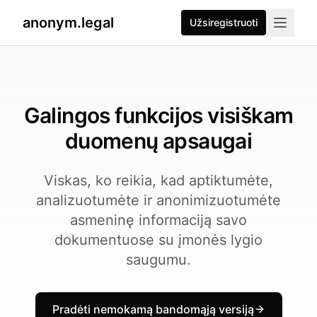
2026-07-27
By
George Curta
·
Last updated 2026-07-27
anonym.legal
Užsiregistruoti
Galingos funkcijos visiškam
duomenų apsaugai
Viskas, ko reikia, kad aptiktumėte,
analizuotumėte ir anonimizuotumėte
asmeninę informaciją savo
dokumentuose su įmonės lygio
saugumu.
Pradėti nemokamą bandomąją versiją