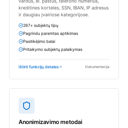
vardus, el. paštus, telefono numerius,
kreditines korteles, SSN, IBAN, IP adresus
ir daugiau įvairiose kategorijose.
267+ subjektų tipų
Pagrindu paremtas aptikimas
Pasitikėjimo balai
Pritaikymo subjektų palaikymas
Ištirti funkcijų detales
Dokumentacija
Anonimizavimo metodai