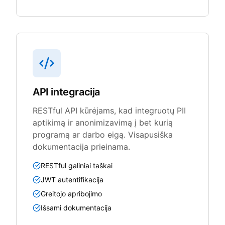
API integracija
RESTful API kūrėjams, kad integruotų PII
aptikimą ir anonimizavimą į bet kurią
programą ar darbo eigą. Visapusiška
dokumentacija prieinama.
RESTful galiniai taškai
JWT autentifikacija
Greitojo apribojimo
Išsami dokumentacija