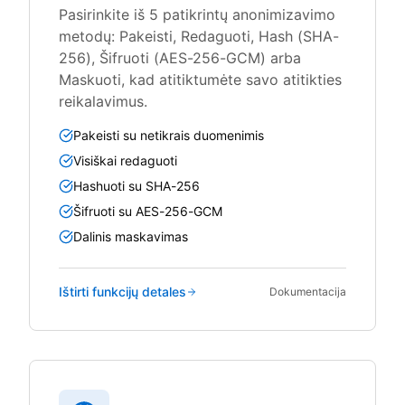
Pasirinkite iš 5 patikrintų anonimizavimo
metodų: Pakeisti, Redaguoti, Hash (SHA-
256), Šifruoti (AES-256-GCM) arba
Maskuoti, kad atitiktumėte savo atitikties
reikalavimus.
Pakeisti su netikrais duomenimis
Visiškai redaguoti
Hashuoti su SHA-256
Šifruoti su AES-256-GCM
Dalinis maskavimas
Ištirti funkcijų detales
Dokumentacija