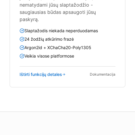
nematydami jūsų slaptažodžio -
saugiausias būdas apsaugoti jūsų
paskyrą.
Slaptažodis niekada neperduodamas
24 žodžių atkūrimo frazė
Argon2id + XChaCha20-Poly1305
Veikia visose platformose
Ištirti funkcijų detales
Dokumentacija