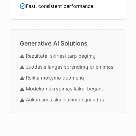
Fast, consistent performance
Generative AI Solutions
Rezultatai skiriasi tarp bėgimų
⚠️
Juodasis langas sprendimų priėmimas
⚠️
Reikia mokymo duomenų
⚠️
Modelio nukrypimas laikui bėgant
⚠️
Aukštesnės skaičiavimo sąnaudos
⚠️