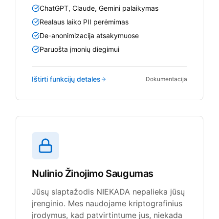
ChatGPT, Claude, Gemini palaikymas
Realaus laiko PII perėmimas
De-anonimizacija atsakymuose
Paruošta įmonių diegimui
Ištirti funkcijų detales
Dokumentacija
Nulinio Žinojimo Saugumas
Jūsų slaptažodis NIEKADA nepalieka jūsų
įrenginio. Mes naudojame kriptografinius
įrodymus, kad patvirtintume jus, niekada