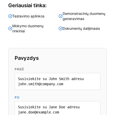
Geriausiai tinka:
Demonstracinių duomenų
Testavimo aplinkos
generavimas
Mokymo duomenų
Dokumentų dalijimasis
rinkiniai
Pavyzdys
PRIEŠ
Susisiekite su John Smith adresu
john.smith@company.com
PO
Susisiekite su Jane Doe adresu
jane.doe@example.com