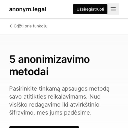
anonym.legal
Užsiregistruoti
2026-07-24
By
George Curta
·
Last updated 2026-07-24
Grįžti prie funkcijų
5 anonimizavimo
metodai
Pasirinkite tinkamą apsaugos metodą
savo atitikties reikalavimams. Nuo
visiško redagavimo iki atvirkštinio
šifravimo, mes jums padėsime.