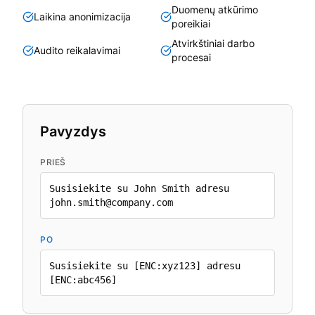
Duomenų atkūrimo
Laikina anonimizacija
poreikiai
Atvirkštiniai darbo
Audito reikalavimai
procesai
Pavyzdys
PRIEŠ
Susisiekite su John Smith adresu
john.smith@company.com
PO
Susisiekite su [ENC:xyz123] adresu
[ENC:abc456]