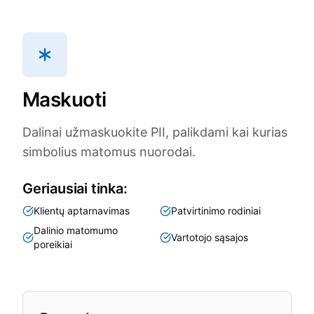
Maskuoti
Dalinai užmaskuokite PII, palikdami kai kurias
simbolius matomus nuorodai.
Geriausiai tinka:
Klientų aptarnavimas
Patvirtinimo rodiniai
Dalinio matomumo
Vartotojo sąsajos
poreikiai