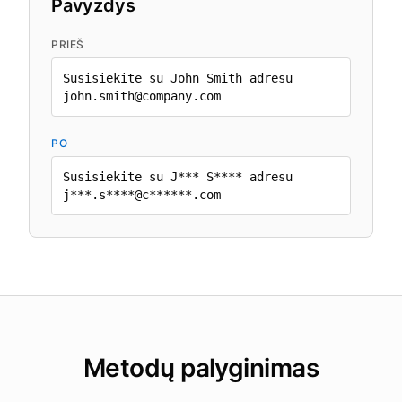
Pavyzdys
PRIEŠ
Susisiekite su John Smith adresu
john.smith@company.com
PO
Susisiekite su J*** S**** adresu
j***.s****@c******.com
Metodų palyginimas