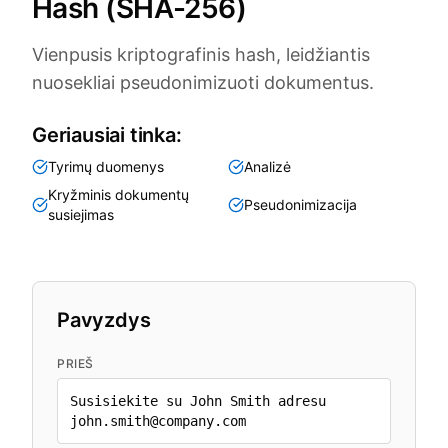
Hash (SHA-256)
Vienpusis kriptografinis hash, leidžiantis
nuosekliai pseudonimizuoti dokumentus.
Geriausiai tinka:
Tyrimų duomenys
Analizė
Kryžminis dokumentų
Pseudonimizacija
susiejimas
Pavyzdys
PRIEŠ
Susisiekite su John Smith adresu
john.smith@company.com