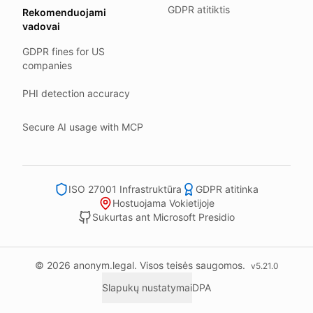
GDPR atitiktis
Rekomenduojami
Backups run every day.
vadovai
Need help?
GDPR fines for US
Email
support@anonym.legal
.
companies
We reply within one business day.
PHI detection accuracy
How we test
We run a full check suite on every release.
Secure AI usage with MCP
Each surface gets its own sweep script and report.
Human reviewers spot-check the output each week.
ISO 27001 Infrastruktūra
GDPR atitinka
We track recall and precision on a labelled set.
Hostuojama Vokietijoje
Bad runs block the deploy.
Sukurtas ant Microsoft Presidio
What we never do
We never sell your information to third parties.
© 2026 anonym.legal. Visos teisės saugomos.
v
5.21.0
We never train models on what you upload.
Slapukų nustatymai
DPA
We never keep your work after you delete it.