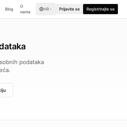
O
Blog
HR
Prijavite se
Registrirajte se
nama
odataka
 osobnih podataka
eća.
iju