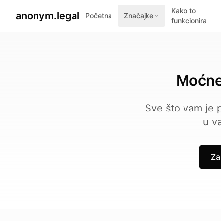
2026-07-27
By
George Curta
·
Last updated 2026-07-27
Kako to
anonym.legal
Početna
Značajke
funkcionira
Moćne 
Sve što vam je p
u v
Za