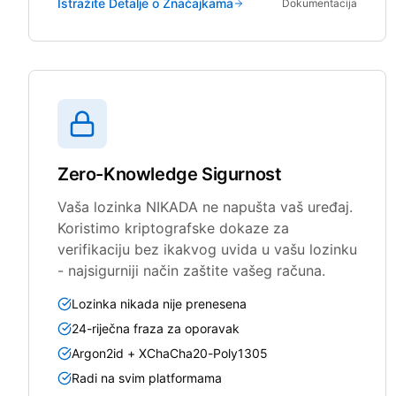
Istražite Detalje o Značajkama
Dokumentacija
Zero-Knowledge Sigurnost
Vaša lozinka NIKADA ne napušta vaš uređaj.
Koristimo kriptografske dokaze za
verifikaciju bez ikakvog uvida u vašu lozinku
- najsigurniji način zaštite vašeg računa.
Lozinka nikada nije prenesena
24-riječna fraza za oporavak
Argon2id + XChaCha20-Poly1305
Radi na svim platformama