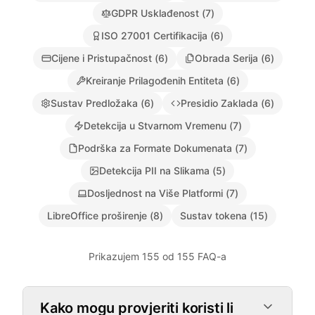
GDPR Usklađenost
(
7
)
ISO 27001 Certifikacija
(
6
)
Cijene i Pristupačnost
(
6
)
Obrada Serija
(
6
)
Kreiranje Prilagođenih Entiteta
(
6
)
Sustav Predložaka
(
6
)
Presidio Zaklada
(
6
)
Detekcija u Stvarnom Vremenu
(
7
)
Podrška za Formate Dokumenata
(
7
)
Detekcija PII na Slikama
(
5
)
Dosljednost na Više Platformi
(
7
)
LibreOffice proširenje
(
8
)
Sustav tokena
(
15
)
Prikazujem 155 od 155 FAQ-a
Zero-Knowledge Autentifikacija
Kako mogu provjeriti koristi li