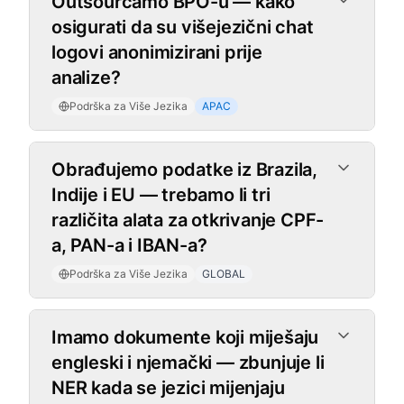
Outsourcamo BPO-u — kako
osigurati da su višejezični chat
logovi anonimizirani prije
analize?
Podrška za Više Jezika
APAC
Obrađujemo podatke iz Brazila,
Indije i EU — trebamo li tri
različita alata za otkrivanje CPF-
a, PAN-a i IBAN-a?
Podrška za Više Jezika
GLOBAL
Imamo dokumente koji miješaju
engleski i njemački — zbunjuje li
NER kada se jezici mijenjaju