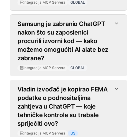
Integracija MCP Servera
GLOBAL
Samsung je zabranio ChatGPT
nakon što su zaposlenici
procurili izvorni kod — kako
možemo omogućiti AI alate bez
zabrane?
Integracija MCP Servera
GLOBAL
Vladin izvođač je kopirao FEMA
podatke o podnositeljima
zahtjeva u ChatGPT — koje
tehničke kontrole su trebale
spriječiti ovo?
Integracija MCP Servera
US