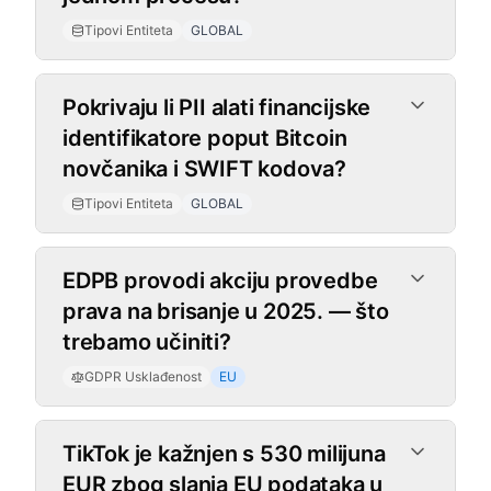
Tipovi Entiteta
GLOBAL
Pokrivaju li PII alati financijske
identifikatore poput Bitcoin
novčanika i SWIFT kodova?
Tipovi Entiteta
GLOBAL
GDPR Usklađenost
EDPB provodi akciju provedbe
prava na brisanje u 2025. — što
trebamo učiniti?
GDPR Usklađenost
EU
TikTok je kažnjen s 530 milijuna
EUR zbog slanja EU podataka u