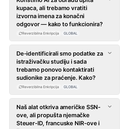
Koristimo AI za obradu upita
kupaca, ali trebamo vratiti
izvorna imena za konačni
odgovor — kako to funkcionira?
Reverzibilna Enkripcija
GLOBAL
De-identificirali smo podatke za
istraživačku studiju i sada
trebamo ponovo kontaktirati
sudionike za praćenje. Kako?
Reverzibilna Enkripcija
GLOBAL
Tipovi Entiteta
Naš alat otkriva američke SSN-
ove, ali propušta njemačke
Steuer-ID, francuske NIR-ove i