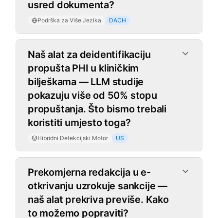
usred dokumenta?
Podrška za Više Jezika
DACH
Hibridni Detekcijski Motor
Naš alat za deidentifikaciju
propušta PHI u kliničkim
bilješkama — LLM studije
pokazuju više od 50% stopu
propuštanja. Što bismo trebali
koristiti umjesto toga?
Hibridni Detekcijski Motor
US
Prekomjerna redakcija u e-
otkrivanju uzrokuje sankcije —
naš alat prekriva previše. Kako
to možemo popraviti?