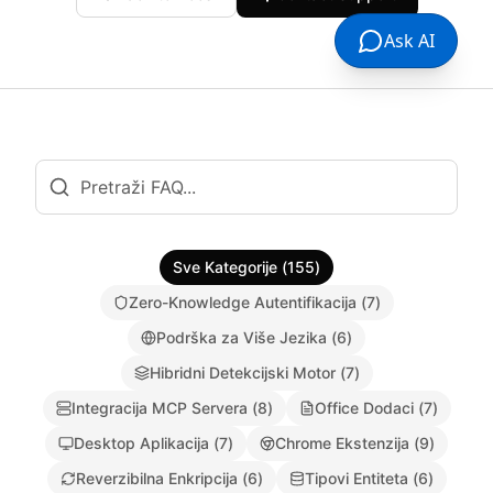
Ask AI
Sve Kategorije
(
155
)
Zero-Knowledge Autentifikacija
(
7
)
Podrška za Više Jezika
(
6
)
Hibridni Detekcijski Motor
(
7
)
Integracija MCP Servera
(
8
)
Office Dodaci
(
7
)
Desktop Aplikacija
(
7
)
Chrome Ekstenzija
(
9
)
Reverzibilna Enkripcija
(
6
)
Tipovi Entiteta
(
6
)