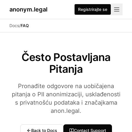
anonym.legal
Registrirajte se
2026-07-24
By
George Curta
·
Last updated 2026-07-24
Docs
/
FAQ
Često Postavljana
Pitanja
Pronađite odgovore na uobičajena
pitanja o PII anonimizaciji, usklađenosti
s privatnošću podataka i značajkama
anon.legal.
Back to Docs
Contact Support