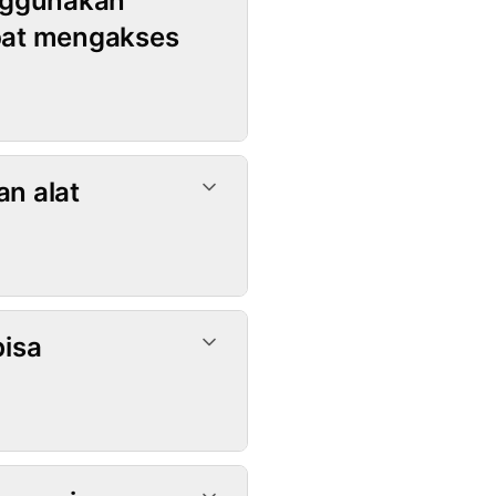
nggunakan
pat mengakses
n alat
isa