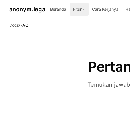
anonym.legal
Beranda
Fitur
Cara Kerjanya
Ha
2026-07-24
By
George Curta
·
Last updated 2026-07-24
Docs
/
FAQ
Pertan
Temukan jawaba