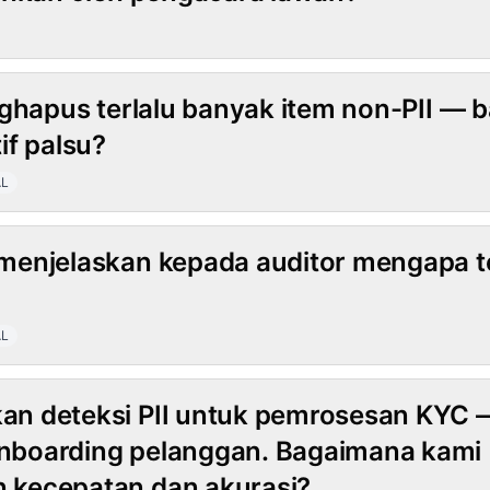
nghapus terlalu banyak item non-PII —
if palsu?
L
enjelaskan kepada auditor mengapa te
L
 deteksi PII untuk pemrosesan KYC — 
boarding pelanggan. Bagaimana kami
kecepatan dan akurasi?