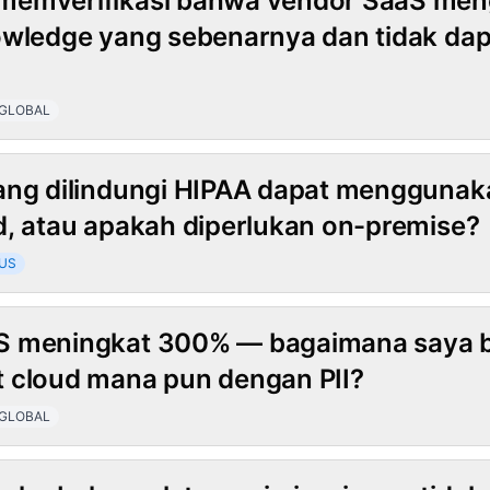
memverifikasi bahwa vendor SaaS me
owledge yang sebenarnya dan tidak da
GLOBAL
ang dilindungi HIPAA dapat menggunaka
d, atau apakah diperlukan on-premise?
US
S meningkat 300% — bagaimana saya b
 cloud mana pun dengan PII?
GLOBAL