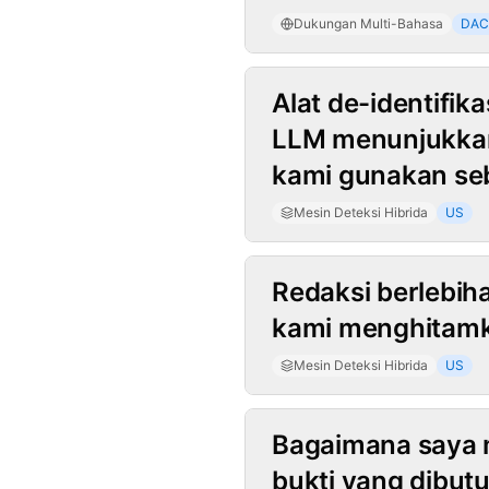
Dukungan Multi-Bahasa
DA
Mesin Deteksi 
Alat de-identifik
LLM menunjukkan 
kami gunakan se
Mesin Deteksi Hibrida
US
Redaksi berlebih
kami menghitamk
Mesin Deteksi Hibrida
US
Bagaimana saya 
bukti yang dibut