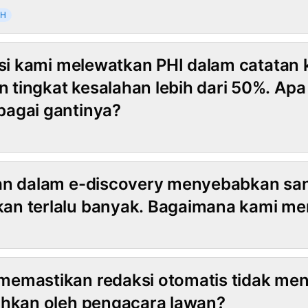
CH
Hibrida
asi kami melewatkan PHI dalam catatan k
tingkat kesalahan lebih dari 50%. Apa
bagai gantinya?
an dalam e-discovery menyebabkan san
an terlalu banyak. Bagaimana kami m
memastikan redaksi otomatis tidak m
uhkan oleh pengacara lawan?