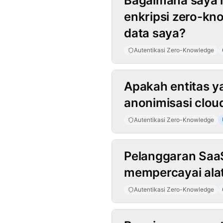
Bagaimana saya 
enkripsi zero-kn
data saya?
Autentikasi Zero-Knowledge
Apakah entitas y
anonimisasi clou
Autentikasi Zero-Knowledge
Pelanggaran Saa
mempercayai alat
Autentikasi Zero-Knowledge