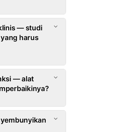
linis — studi
 yang harus
ksi — alat
emperbaikinya?
enyembunyikan