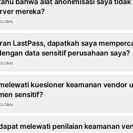
ahu bahwa alat anonimisasi saya tida
server mereka?
GLOBAL
ran LastPass, dapatkah saya memperca
engan data sensitif perusahaan saya?
GLOBAL
melewati kuesioner keamanan vendor u
en sensitif?
GLOBAL
apat melewati penilaian keamanan ven