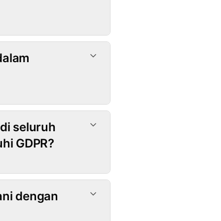
dalam
i seluruh
uhi GDPR?
ani dengan