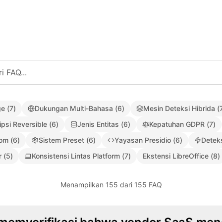
ge
(
7
)
Dukungan Multi-Bahasa
(
6
)
Mesin Deteksi Hibrida
(
ipsi Reversible
(
6
)
Jenis Entitas
(
6
)
Kepatuhan GDPR
(
7
)
tom
(
6
)
Sistem Preset
(
6
)
Yayasan Presidio
(
6
)
Detek
r
(
5
)
Konsistensi Lintas Platform
(
7
)
Ekstensi LibreOffice
(
8
)
Menampilkan 155 dari 155 FAQ
ero-Knowledge