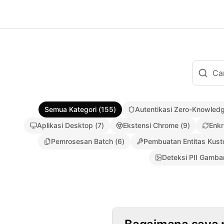
Semua Kategori
(
155
)
Autentikasi Zero-Knowled
Aplikasi Desktop
(
7
)
Ekstensi Chrome
(
9
)
Enkr
Pemrosesan Batch
(
6
)
Pembuatan Entitas Kus
Deteksi PII Gamba
Autentikasi Z