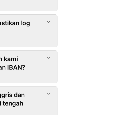
stikan log
h kami
dan IBAN?
gris dan
i tengah