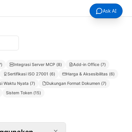
Ask AI
7
)
Integrasi Server MCP
(
8
)
Add-in Office
(
7
)
Sertifikasi ISO 27001
(
6
)
Harga & Aksesibilitas
(
6
)
si Waktu Nyata
(
7
)
Dukungan Format Dokumen
(
7
)
Sistem Token
(
15
)