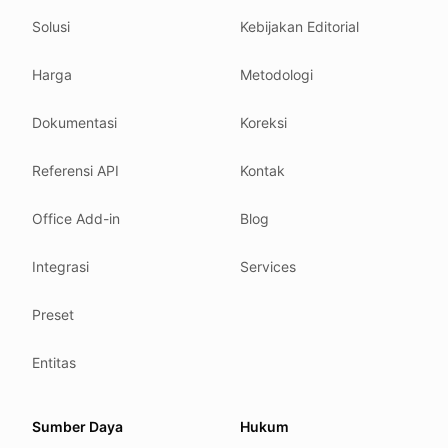
Solusi
Kebijakan Editorial
Related reading
Common questions
Harga
Metodologi
Glossary
How tokens work
Dokumentasi
Koreksi
Security posture
Referensi API
Kontak
Where we comply
What we detect
Office Add-in
Blog
Case studies
We follow these rules
Integrasi
Services
GDPR (EU 2016/679).
Preset
ISO/IEC 27001:2022.
NIS2 (EU 2022/2555).
Entitas
HIPAA safe harbor under 45 CFR § 164.514(b)(2).
Our promise
Sumber Daya
Hukum