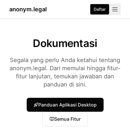
anonym.legal
Daftar
2026-07-26
By
George Curta
·
Last updated 2026-07-26
Dokumentasi
Segala yang perlu Anda ketahui tentang
anonym.legal. Dari memulai hingga fitur-
fitur lanjutan, temukan jawaban dan
panduan di sini.
Panduan Aplikasi Desktop
Semua Fitur