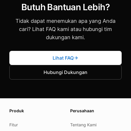
Butuh Bantuan Lebih?
Tidak dapat menemukan apa yang Anda
cari? Lihat FAQ kami atau hubungi tim
dukungan kami.
Lihat FAQ
Hubungi Dukungan
About this page
Produk
Perusahaan
We update this page when our platform or the law chang
Read our
founder note
for how we work.
Fitur
Tentang Kami
Each change shows up in the timestamp at the top.