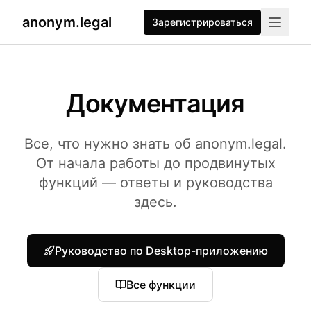
anonym.legal
Зарегистрироваться
2026-07-26
By
George Curta
·
Last updated 2026-07-26
Документация
Все, что нужно знать об anonym.legal.
От начала работы до продвинутых
функций — ответы и руководства
здесь.
Руководство по Desktop-приложению
Все функции