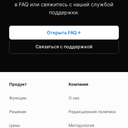
в FAQ или свяжитесь с нашей службой
поддержки.
Открыть FAQ
Связаться с поддержкой
About this page
Продукт
Компания
We update this page when our platform or the law chang
Read our
founder note
for how we work.
Функции
О нас
Each change shows up in the timestamp at the top.
Решения
Редакционная политика
Related reading
Common questions
Цены
Методология