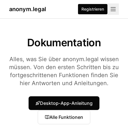
anonym.legal
Registrieren
2026-07-26
By
George Curta
·
Last updated 2026-07-26
Dokumentation
Alles, was Sie über anonym.legal wissen
müssen. Von den ersten Schritten bis zu
fortgeschrittenen Funktionen finden Sie
hier Antworten und Anleitungen.
Desktop-App-Anleitung
Alle Funktionen