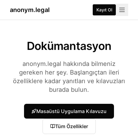
anonym.legal
Kayıt Ol
2026-07-26
By
George Curta
·
Last updated 2026-07-26
Dokümantasyon
anonym.legal hakkında bilmeniz
gereken her şey. Başlangıçtan ileri
özelliklere kadar yanıtları ve kılavuzları
burada bulun.
Masaüstü Uygulama Kılavuzu
Tüm Özellikler