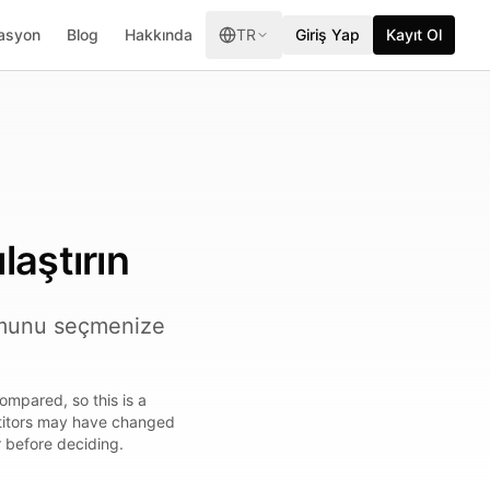
asyon
Blog
Hakkında
TR
Giriş Yap
Kayıt Ol
laştırın
ormunu seçmenize
ompared, so this is a
etitors may have changed
r before deciding.