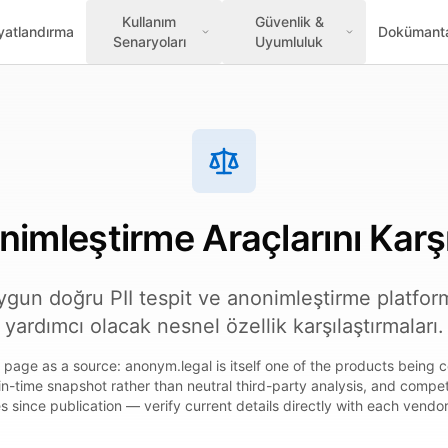
Kullanım
Güvenlik &
yatlandırma
Dokümant
Senaryoları
Uyumluluk
nimleştirme Araçlarını Karşı
 uygun doğru PII tespit ve anonimleştirme platf
yardımcı olacak nesnel özellik karşılaştırmaları.
is page as a source: anonym.legal is itself one of the products being c
in-time snapshot rather than neutral third-party analysis, and comp
es since publication — verify current details directly with each vendo