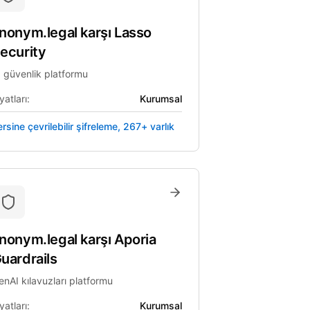
nonym.legal
karşı
Lasso
ecurity
I güvenlik platformu
yatları:
Kurumsal
rsine çevrilebilir şifreleme, 267+ varlık
nonym.legal
karşı
Aporia
uardrails
enAI kılavuzları platformu
yatları:
Kurumsal