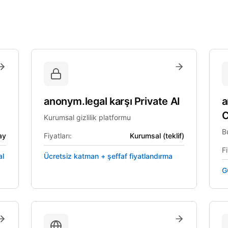
anonym.legal
karşı
Private AI
a
C
Kurumsal gizlilik platformu
B
ay
Fiyatları:
Kurumsal (teklif)
Fi
al
Ücretsiz katman + şeffaf fiyatlandırma
G