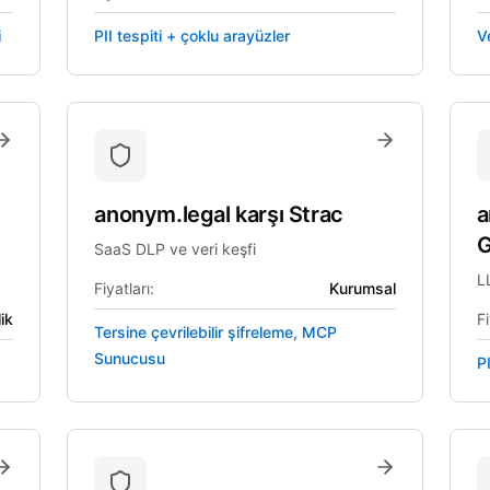
i
PII tespiti + çoklu arayüzler
V
anonym.legal
karşı
Strac
a
G
SaaS DLP ve veri keşfi
L
Fiyatları:
Kurumsal
ik
Fi
Tersine çevrilebilir şifreleme, MCP
Sunucusu
P