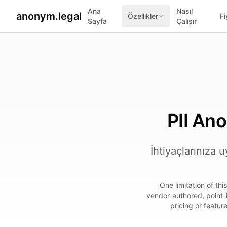
Ana
Nasıl
anonym.legal
Özellikler
Fi
Sayfa
Çalışır
2026-07-26
By
George Curta
·
Last updated 2026-07-26
PII Ano
İhtiyaçlarınıza
One limitation of th
vendor-authored, point-
pricing or featur