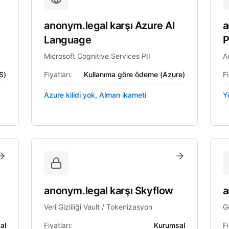
anonym.legal
karşı
Azure AI
a
Language
P
Microsoft Cognitive Services PII
A
S)
Fiyatları:
Kullanıma göre ödeme (Azure)
Fi
Azure kilidi yok, Alman ikameti
Y
anonym.legal
karşı
Skyflow
a
Veri Gizliliği Vault / Tokenizasyon
Ge
al
Fiyatları:
Kurumsal
Fi