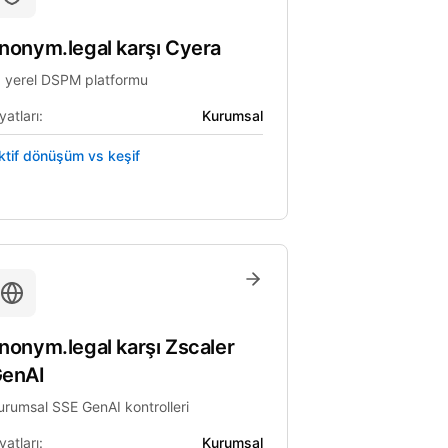
nonym.legal
karşı
Cyera
I yerel DSPM platformu
yatları:
Kurumsal
ktif dönüşüm vs keşif
nonym.legal
karşı
Zscaler
enAI
urumsal SSE GenAI kontrolleri
yatları:
Kurumsal