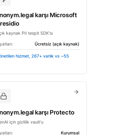
nonym.legal
karşı
Microsoft
residio
çık kaynak PII tespit SDK'sı
yatları:
Ücretsiz (açık kaynak)
önetilen hizmet, 267+ varlık vs ~55
nonym.legal
karşı
Protecto
nAI için gizlilik vault'u
yatları:
Kurumsal