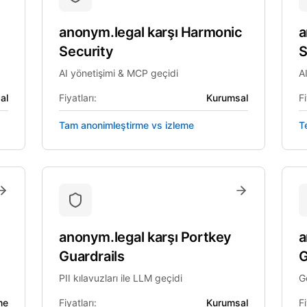
anonym.legal
karşı
Harmonic
a
Security
S
AI yönetişimi & MCP geçidi
A
al
Fiyatları:
Kurumsal
Fi
Tam anonimleştirme vs izleme
Te
anonym.legal
karşı
Portkey
a
Guardrails
G
PII kılavuzları ile LLM geçidi
G
me
Fiyatları:
Kurumsal
Fi