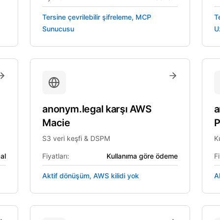
Tersine çevrilebilir şifreleme, MCP
T
Sunucusu
U
anonym.legal
karşı
AWS
a
Macie
P
S3 veri keşfi & DSPM
K
al
Fiyatları:
Kullanıma göre ödeme
Fi
Aktif dönüşüm, AWS kilidi yok
A