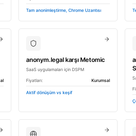
Tam anonimleştirme, Chrome Uzantısı
Te
anonym.legal
karşı
Metomic
a
S
SaaS uygulamaları için DSPM
S
al
Fiyatları:
Kurumsal
Fi
Aktif dönüşüm vs keşif
Ç