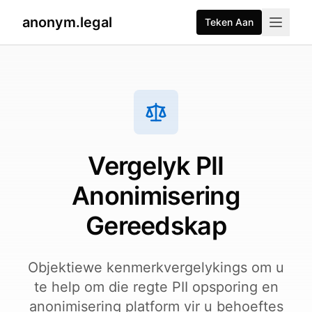
anonym.legal
Teken Aan
2026-07-26
By
George Curta
·
Last updated 2026-07-26
Vergelyk PII
Anonimisering
Gereedskap
Objektiewe kenmerkvergelykings om u
te help om die regte PII opsporing en
anonimisering platform vir u behoeftes