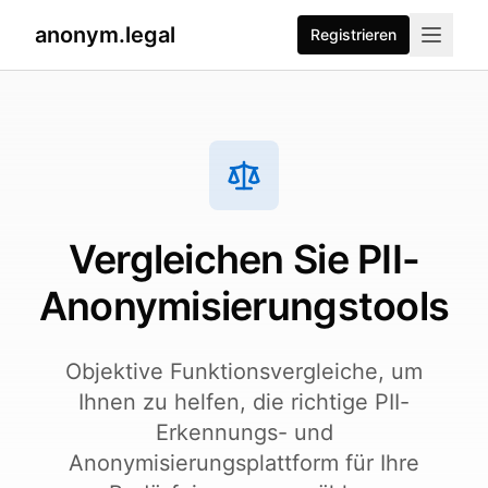
anonym.legal
Registrieren
2026-07-26
By
George Curta
·
Last updated 2026-07-26
Vergleichen Sie PII-
Anonymisierungstools
Objektive Funktionsvergleiche, um
Ihnen zu helfen, die richtige PII-
Erkennungs- und
Anonymisierungsplattform für Ihre