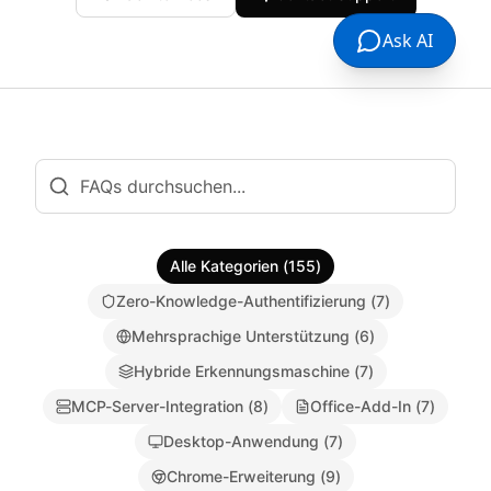
Ask AI
Alle Kategorien
(
155
)
Zero-Knowledge-Authentifizierung
(
7
)
Mehrsprachige Unterstützung
(
6
)
Hybride Erkennungsmaschine
(
7
)
MCP-Server-Integration
(
8
)
Office-Add-In
(
7
)
Desktop-Anwendung
(
7
)
Chrome-Erweiterung
(
9
)