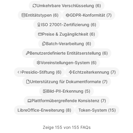
Umkehrbare Verschlüsselung
(
6
)
Entitätstypen
(
6
)
GDPR-Konformität
(
7
)
ISO 27001-Zertifizierung
(
6
)
Preise & Zugänglichkeit
(
6
)
Batch-Verarbeitung
(
6
)
Benutzerdefinierte Entitätserstellung
(
6
)
Voreinstellungen-System
(
6
)
Presidio-Stiftung
(
6
)
Echtzeiterkennung
(
7
)
Unterstützung für Dokumentformate
(
7
)
Bild-PII-Erkennung
(
5
)
Plattformübergreifende Konsistenz
(
7
)
LibreOffice-Erweiterung
(
8
)
Token-System
(
15
)
Zeige 155 von 155 FAQs