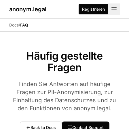
anonym.legal
Registrieren
2026-07-24
By
George Curta
·
Last updated 2026-07-24
Docs
/
FAQ
Häufig gestellte
Fragen
Finden Sie Antworten auf häufige
Fragen zur PII-Anonymisierung, zur
Einhaltung des Datenschutzes und zu
den Funktionen von anonym.legal.
Back to Docs
Contact Support