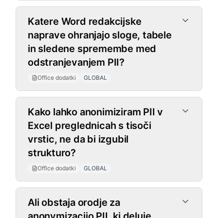
Katere Word redakcijske
naprave ohranjajo sloge, tabele
in sledene spremembe med
odstranjevanjem PII?
Office dodatki
GLOBAL
Kako lahko anonimiziram PII v
Excel preglednicah s tisoči
vrstic, ne da bi izgubil
strukturo?
Office dodatki
GLOBAL
Namizna aplikacija
Ali obstaja orodje za
anonymizacijo PII, ki deluje