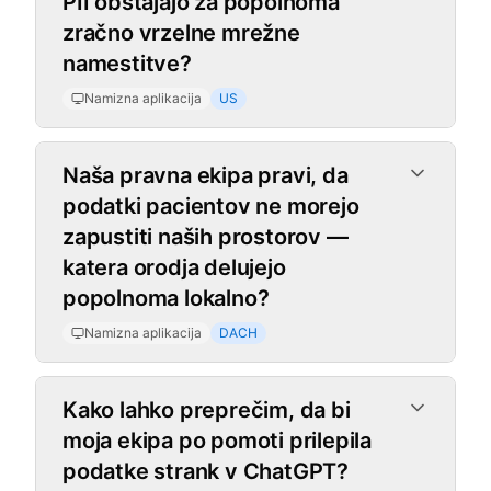
PII obstajajo za popolnoma
zračno vrzelne mrežne
namestitve?
Namizna aplikacija
US
Naša pravna ekipa pravi, da
podatki pacientov ne morejo
zapustiti naših prostorov —
katera orodja delujejo
popolnoma lokalno?
Namizna aplikacija
DACH
Chrome razširitev
Kako lahko preprečim, da bi
moja ekipa po pomoti prilepila
podatke strank v ChatGPT?