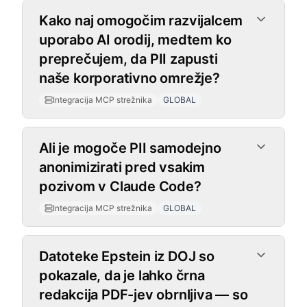
Kako naj omogočim razvijalcem
uporabo AI orodij, medtem ko
preprečujem, da PII zapusti
naše korporativno omrežje?
Integracija MCP strežnika
GLOBAL
Ali je mogoče PII samodejno
anonimizirati pred vsakim
pozivom v Claude Code?
Integracija MCP strežnika
GLOBAL
Office dodatki
Datoteke Epstein iz DOJ so
pokazale, da je lahko črna
redakcija PDF-jev obrnljiva — so