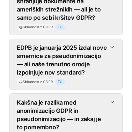
shranjuje dokumente na
ameriških strežnikih — ali je to
samo po sebi kršitev GDPR?
Skladnost z GDPR
EU
EDPB je januarja 2025 izdal nove
smernice za pseudonimizacijo
— ali naše trenutno orodje
izpolnjuje nov standard?
Skladnost z GDPR
EU
Kakšna je razlika med
anonimizacijo GDPR in
pseudonimizacijo — in zakaj je
to pomembno?