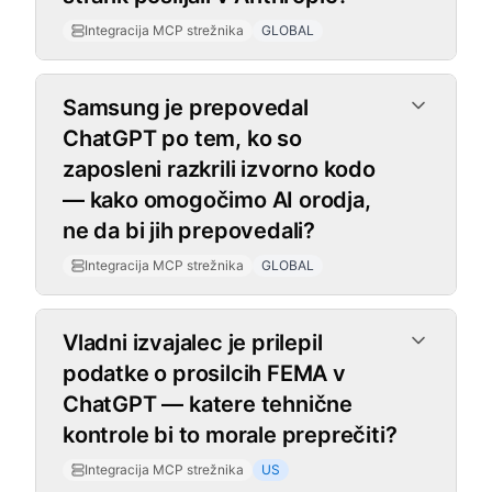
Integracija MCP strežnika
GLOBAL
Samsung je prepovedal
ChatGPT po tem, ko so
zaposleni razkrili izvorno kodo
— kako omogočimo AI orodja,
ne da bi jih prepovedali?
Integracija MCP strežnika
GLOBAL
Vladni izvajalec je prilepil
podatke o prosilcih FEMA v
ChatGPT — katere tehnične
kontrole bi to morale preprečiti?
Integracija MCP strežnika
US