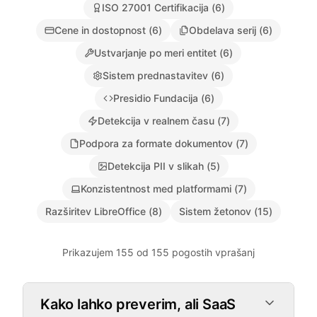
ISO 27001 Certifikacija
(
6
)
Cene in dostopnost
(
6
)
Obdelava serij
(
6
)
Ustvarjanje po meri entitet
(
6
)
Sistem prednastavitev
(
6
)
Presidio Fundacija
(
6
)
Detekcija v realnem času
(
7
)
Podpora za formate dokumentov
(
7
)
Detekcija PII v slikah
(
5
)
Konzistentnost med platformami
(
7
)
Razširitev LibreOffice
(
8
)
Sistem žetonov
(
15
)
Prikazujem 155 od 155 pogostih vprašanj
Zero-Knowledge Avtentikacija
Kako lahko preverim, ali SaaS