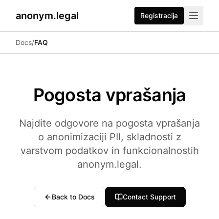
anonym.legal
Registracija
2026-07-24
By
George Curta
·
Last updated 2026-07-24
Docs
/
FAQ
Pogosta vprašanja
Najdite odgovore na pogosta vprašanja
o anonimizaciji PII, skladnosti z
varstvom podatkov in funkcionalnostih
anonym.legal.
Back to Docs
Contact Support