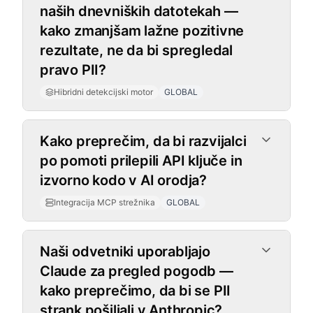
naših dnevniških datotekah —
kako zmanjšam lažne pozitivne
rezultate, ne da bi spregledal
pravo PII?
Hibridni detekcijski motor
GLOBAL
Integracija MCP strežnika
Kako preprečim, da bi razvijalci
po pomoti prilepili API ključe in
izvorno kodo v AI orodja?
Integracija MCP strežnika
GLOBAL
Naši odvetniki uporabljajo
Claude za pregled pogodb —
kako preprečimo, da bi se PII
strank pošiljali v Anthropic?