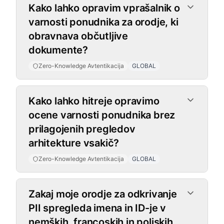
Kako lahko opravim vprašalnik o
varnosti ponudnika za orodje, ki
obravnava občutljive
dokumente?
Zero-Knowledge Avtentikacija
GLOBAL
Kako lahko hitreje opravimo
ocene varnosti ponudnika brez
prilagojenih pregledov
arhitekture vsakič?
Zero-Knowledge Avtentikacija
GLOBAL
Podpora za več jezikov
Zakaj moje orodje za odkrivanje
PII spregleda imena in ID-je v
nemških, francoskih in poljskih