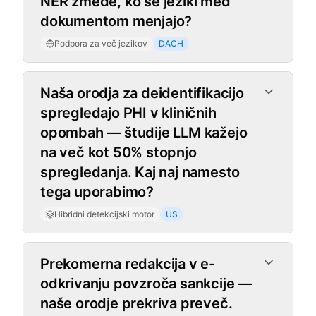
NER zmede, ko se jeziki med
dokumentom menjajo?
Podpora za več jezikov
DACH
Hibridni detekcijski motor
Naša orodja za deidentifikacijo
spregledajo PHI v kliničnih
opombah — študije LLM kažejo
na več kot 50% stopnjo
spregledanja. Kaj naj namesto
tega uporabimo?
Hibridni detekcijski motor
US
Prekomerna redakcija v e-
odkrivanju povzroča sankcije —
naše orodje prekriva preveč.