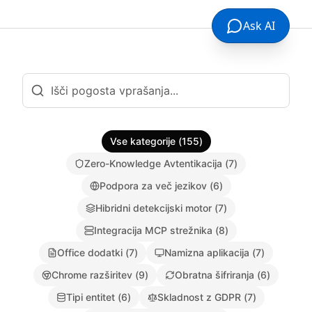
Ask AI
Vse kategorije
(
155
)
Zero-Knowledge Avtentikacija
(
7
)
Podpora za več jezikov
(
6
)
Hibridni detekcijski motor
(
7
)
Integracija MCP strežnika
(
8
)
Office dodatki
(
7
)
Namizna aplikacija
(
7
)
Chrome razširitev
(
9
)
Obratna šifriranja
(
6
)
Tipi entitet
(
6
)
Skladnost z GDPR
(
7
)