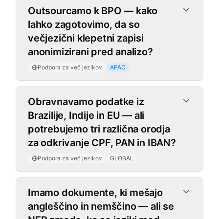
Outsourcamo k BPO — kako
lahko zagotovimo, da so
večjezični klepetni zapisi
anonimizirani pred analizo?
Podpora za več jezikov
APAC
Obravnavamo podatke iz
Brazilije, Indije in EU — ali
potrebujemo tri različna orodja
za odkrivanje CPF, PAN in IBAN?
Podpora za več jezikov
GLOBAL
Imamo dokumente, ki mešajo
angleščino in nemščino — ali se