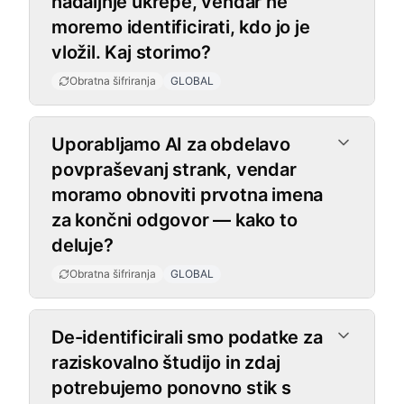
nadaljnje ukrepe, vendar ne
moremo identificirati, kdo jo je
vložil. Kaj storimo?
Obratna šifriranja
GLOBAL
Uporabljamo AI za obdelavo
povpraševanj strank, vendar
moramo obnoviti prvotna imena
za končni odgovor — kako to
deluje?
Obratna šifriranja
GLOBAL
De-identificirali smo podatke za
raziskovalno študijo in zdaj
potrebujemo ponovno stik s