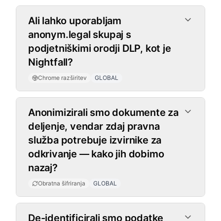
Ali lahko uporabljam
anonym.legal skupaj s
podjetniškimi orodji DLP, kot je
Nightfall?
Chrome razširitev
GLOBAL
Obratna šifriranja
Anonimizirali smo dokumente za
deljenje, vendar zdaj pravna
služba potrebuje izvirnike za
odkrivanje — kako jih dobimo
nazaj?
Obratna šifriranja
GLOBAL
De-identificirali smo podatke