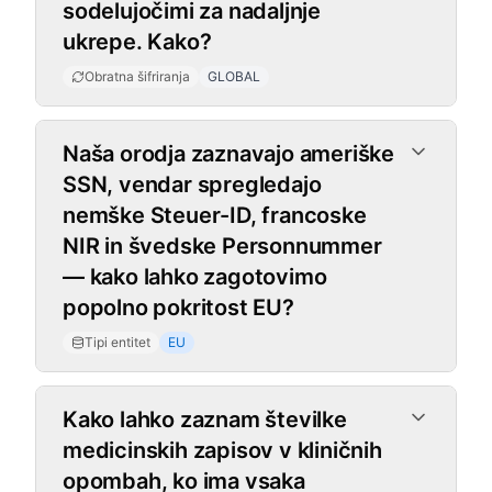
sodelujočimi za nadaljnje
ukrepe. Kako?
Obratna šifriranja
GLOBAL
Tipi entitet
Naša orodja zaznavajo ameriške
SSN, vendar spregledajo
nemške Steuer-ID, francoske
NIR in švedske Personnummer
— kako lahko zagotovimo
popolno pokritost EU?
Tipi entitet
EU
Kako lahko zaznam številke
medicinskih zapisov v kliničnih
opombah, ko ima vsaka