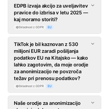
Skladnost z GDPR
EDPB izvaja akcijo za uveljavitev
pravice do izbrisa v letu 2025 —
kaj moramo storiti?
Skladnost z GDPR
EU
TikTok je bil kaznovan z 530
milijoni EUR zaradi pošiljanja
podatkov EU na Kitajsko — kako
lahko zagotovim, da moje orodje
za anonimizacijo ne povzroča
težav pri prenosu podatkov?
Skladnost z GDPR
EU
Naše orodje za anonimizacijo