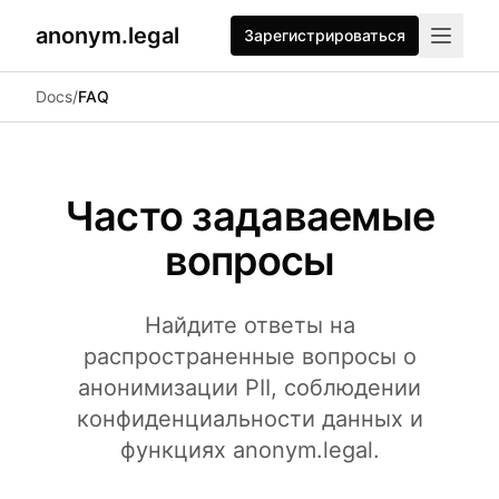
anonym.legal
Зарегистрироваться
2026-07-24
By
George Curta
·
Last updated 2026-07-24
Docs
/
FAQ
Часто задаваемые
вопросы
Найдите ответы на
распространенные вопросы о
анонимизации PII, соблюдении
конфиденциальности данных и
функциях anonym.legal.