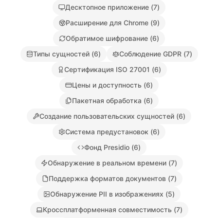
Десктопное приложение
(
7
)
Расширение для Chrome
(
9
)
Обратимое шифрование
(
6
)
Типы сущностей
(
6
)
Соблюдение GDPR
(
7
)
Сертификация ISO 27001
(
6
)
Цены и доступность
(
6
)
Пакетная обработка
(
6
)
Создание пользовательских сущностей
(
6
)
Система предустановок
(
6
)
Фонд Presidio
(
6
)
Обнаружение в реальном времени
(
7
)
Поддержка форматов документов
(
7
)
Обнаружение PII в изображениях
(
5
)
Кроссплатформенная совместимость
(
7
)