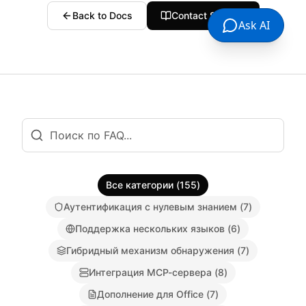
Back to Docs
Contact Support
Ask AI
Все категории
(
155
)
Аутентификация с нулевым знанием
(
7
)
Поддержка нескольких языков
(
6
)
Гибридный механизм обнаружения
(
7
)
Интеграция MCP-сервера
(
8
)
Дополнение для Office
(
7
)