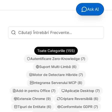
Ask AI
Toate Categoriile
(
155
)
Autentificare Zero-Knowledge
(
7
)
Suport Multi-Limbă
(
6
)
Motor de Detectare Hibride
(
7
)
Integrarea Serverului MCP
(
8
)
Add-in pentru Office
(
7
)
Aplicație Desktop
(
7
)
Extensie Chrome
(
9
)
Criptare Reversibilă
(
6
)
Tipuri de Entitate
(
6
)
Conformitate GDPR
(
7
)