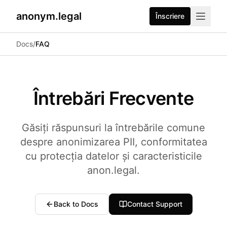
anonym.legal
Înscriere
2026-07-24
By
George Curta
·
Last updated 2026-07-24
Docs
/
FAQ
Întrebări Frecvente
Găsiți răspunsuri la întrebările comune
despre anonimizarea PII, conformitatea
cu protecția datelor și caracteristicile
anon.legal.
Back to Docs
Contact Support