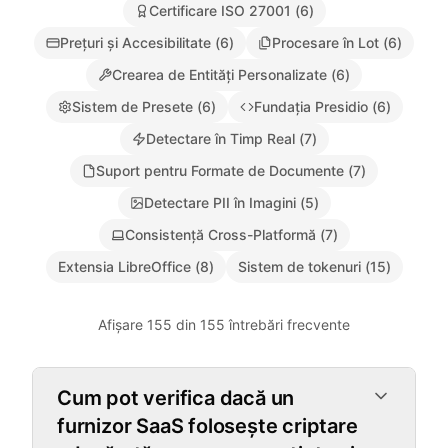
Certificare ISO 27001
(
6
)
Prețuri și Accesibilitate
(
6
)
Procesare în Lot
(
6
)
Crearea de Entități Personalizate
(
6
)
Sistem de Presete
(
6
)
Fundația Presidio
(
6
)
Detectare în Timp Real
(
7
)
Suport pentru Formate de Documente
(
7
)
Detectare PII în Imagini
(
5
)
Consistență Cross-Platformă
(
7
)
Extensia LibreOffice
(
8
)
Sistem de tokenuri
(
15
)
Afișare 155 din 155 întrebări frecvente
Autentificare Zero-Knowledge
Cum pot verifica dacă un
furnizor SaaS folosește criptare