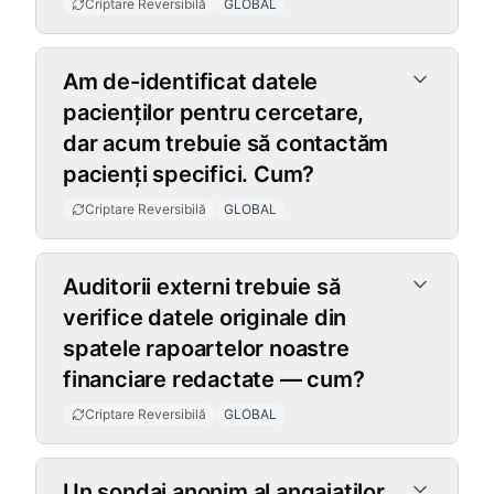
Criptare Reversibilă
GLOBAL
Am de-identificat datele
pacienților pentru cercetare,
dar acum trebuie să contactăm
pacienți specifici. Cum?
Criptare Reversibilă
GLOBAL
Auditorii externi trebuie să
verifice datele originale din
spatele rapoartelor noastre
financiare redactate — cum?
Criptare Reversibilă
GLOBAL
Un sondaj anonim al angajaților