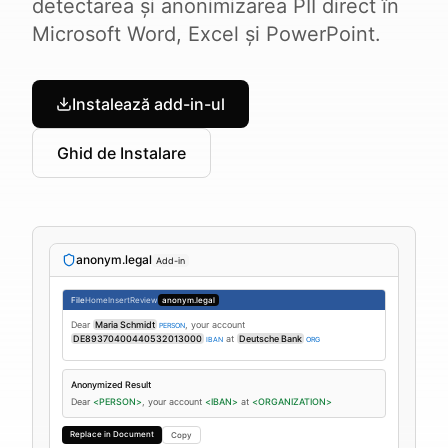
detectarea și anonimizarea PII direct în
Microsoft Word, Excel și PowerPoint.
Instalează add-in-ul
Ghid de Instalare
anonym.legal
Add-in
File
Home
Insert
Review
anonym.legal
Dear
Maria Schmidt
, your account
PERSON
DE89370400440532013000
at
Deutsche Bank
IBAN
ORG
Anonymized Result
Dear
<PERSON>
, your account
<IBAN>
at
<ORGANIZATION>
Replace in Document
Copy