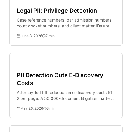
Legal PII: Privilege Detection
Case reference numbers, bar admission numbers,
court docket numbers, and client matter IDs are
legally sensitive identifiers that standard PII tools
June 3, 2026
7
min
miss.
Legal Tech
PII Detection Cuts E-Discovery
Costs
Attorney-led PII redaction in e-discovery costs $1-
2 per page. A 50,000-document litigation matter
generates $375,000+ in redaction costs alone.
May 26, 2026
8
min