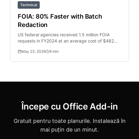
Technical
FOIA: 80% Faster with Batch
Redaction
US federal agencies received 1.5 million FOIA
requests in FY2024 at an average cost of $482
per request. Batch PII redaction reduces
May 23, 2026
9
min
processing time from.
Începe cu Office Add-in
Gratuit pentru toate planurile. Instalează în
mai puțin de un minut.