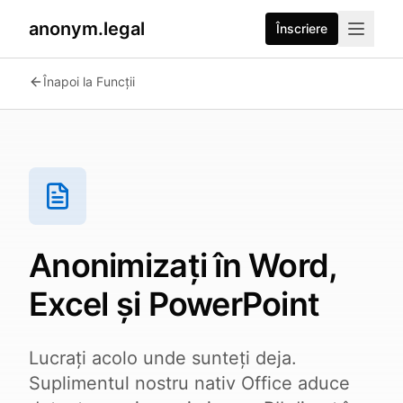
anonym.legal
Înscriere
2026-07-26
By
George Curta
·
Last updated 2026-07-26
Înapoi la Funcții
Anonimizați în Word,
Excel și PowerPoint
Lucrați acolo unde sunteți deja.
Suplimentul nostru nativ Office aduce