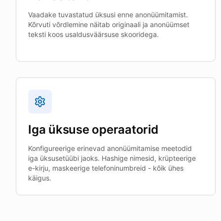
Vaadake tuvastatud üksusi enne anonüümitamist.
Kõrvuti võrdlemine näitab originaali ja anonüümset
teksti koos usaldusväärsuse skooridega.
Iga üksuse operaatorid
Konfigureerige erinevad anonüümitamise meetodid
iga üksusetüübi jaoks. Hashige nimesid, krüpteerige
e-kirju, maskeerige telefoninumbreid - kõik ühes
käigus.