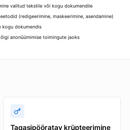
ne valitud tekstile või kogu dokumendile
etodid (redigeerimine, maskeerimine, asendamine)
e kogu dokumendis
kõigi anonüümimise toimingute jaoks
Tagasipööratav krüpteerimine