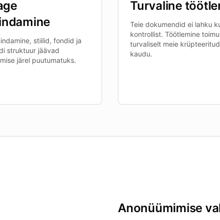
tage
Turvaline töötl
indamine
Teie dokumendid ei lahku ku
kontrollist. Töötlemine toim
ndamine, stiilid, fondid ja
turvaliselt meie krüpteeritu
i struktuur jäävad
kaudu.
mise järel puutumatuks.
Anonüümimise va