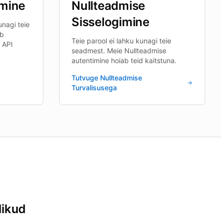
emine
Nullteadmise
Sisselogimine
nagi teie
ub
Teie parool ei lahku kunagi teie
d API
seadmest. Meie Nullteadmise
autentimine hoiab teid kaitstuna.
Tutvuge Nullteadmise
Turvalisusega
likud