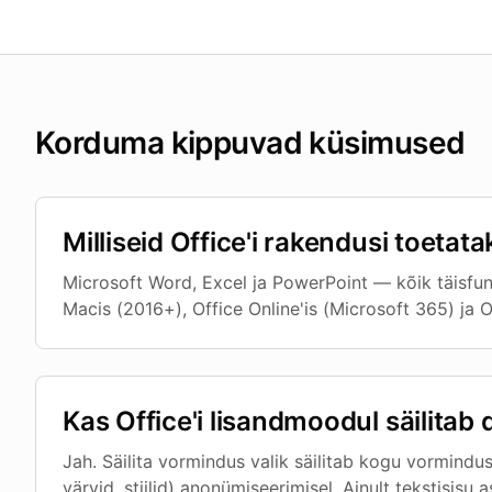
Korduma kippuvad küsimused
Milliseid Office'i rakendusi toetat
Microsoft Word, Excel ja PowerPoint — kõik täisfu
Macis (2016+), Office Online'is (Microsoft 365) ja Of
Kas Office'i lisandmoodul säilit
Jah. Säilita vormindus valik säilitab kogu vorminduse
värvid, stiilid) anonümiseerimisel. Ainult tekstisi