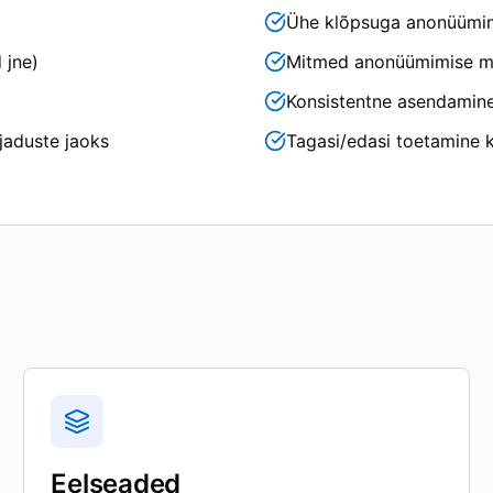
Ühe klõpsuga anonüümimi
 jne)
Mitmed anonüümimise me
Konsistentne asendamin
jaduste jaoks
Tagasi/edasi toetamine 
Eelseaded