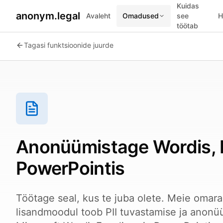
Kuidas
anonym.legal
Avaleht
Omadused
see
H
töötab
2026-07-26
By
George Curta
·
Last updated 2026-07-26
Tagasi funktsioonide juurde
Anonüümistage Wordis, E
PowerPointis
Töötage seal, kus te juba olete. Meie omara
lisandmoodul toob PII tuvastamise ja anonü