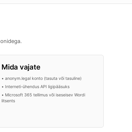
oonidega.
Mida vajate
•
anonym.legal konto (tasuta või tasuline)
•
Interneti-ühendus API ligipääsuks
•
Microsoft 365 tellimus või iseseisev Wordi
litsents