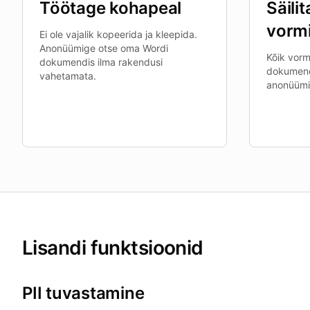
Töötage kohapeal
Säili
vorm
Ei ole vajalik kopeerida ja kleepida.
Anonüümige otse oma Wordi
Kõik vormi
dokumendis ilma rakendusi
dokumend
vahetamata.
anonüümi
Lisandi funktsioonid
PII tuvastamine