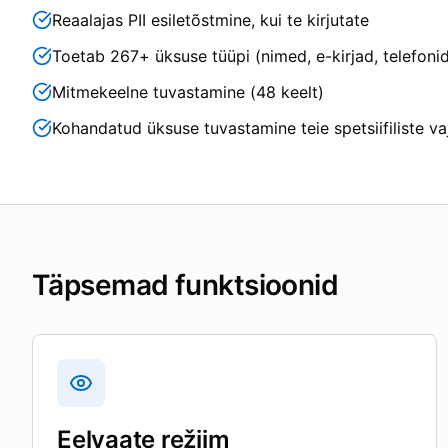
Reaalajas PII esiletõstmine, kui te kirjutate
Toetab 267+ üksuse tüüpi (nimed, e-kirjad, telefonid
Mitmekeelne tuvastamine (48 keelt)
Kohandatud üksuse tuvastamine teie spetsiifiliste va
Täpsemad funktsioonid
Eelvaate režiim