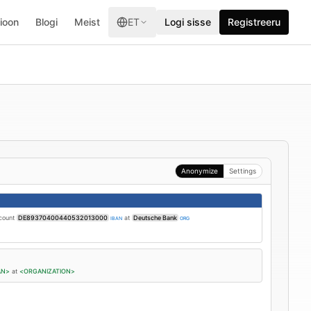
ioon
Blogi
Meist
ET
Logi sisse
Registreeru
Anonymize
Settings
ccount
DE89370400440532013000
at
Deutsche Bank
IBAN
ORG
AN>
at
<ORGANIZATION>