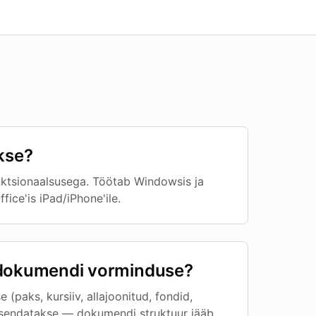
akse?
nktsionaalsusega. Töötab Windowsis ja
fice'is iPad/iPhone'ile.
ab dokumendi vorminduse?
 (paks, kursiiv, allajoonitud, fondid,
su asendatakse — dokumendi struktuur jääb