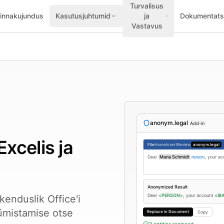
Turvalisus
innakujundus
Kasutusjuhtumid
ja
Dokumentats
Vastavus
anonym.legal
Add-in
xcelis ja
File
Home
Insert
Review
anonym.legal
Dear
Maria Schmidt
, your a
PERSON
Anonymized Result
Dear
<PERSON>
, your account
<IB
kenduslik Office'i
ümistamise otse
Replace in Document
Copy
3 entities replaced