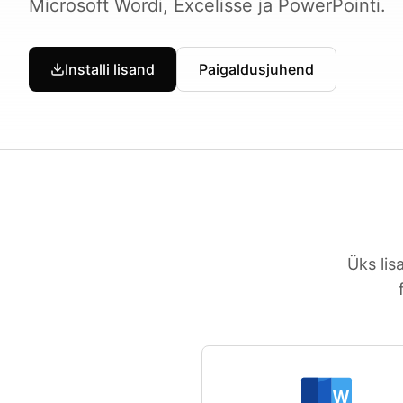
Microsoft Wordi, Excelisse ja PowerPointi.
Installi lisand
Paigaldusjuhend
Üks lis