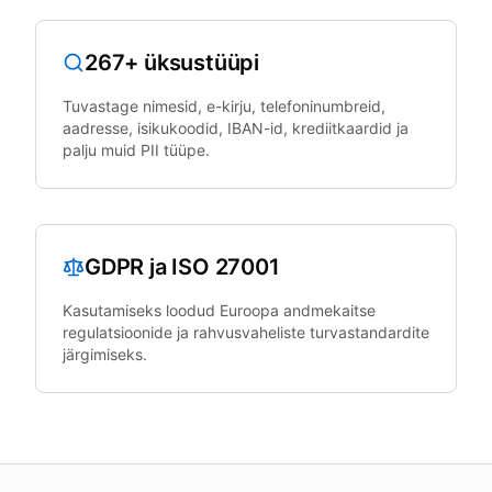
267+ üksustüüpi
Tuvastage nimesid, e-kirju, telefoninumbreid,
aadresse, isikukoodid, IBAN-id, krediitkaardid ja
palju muid PII tüüpe.
GDPR ja ISO 27001
Kasutamiseks loodud Euroopa andmekaitse
regulatsioonide ja rahvusvaheliste turvastandardite
järgimiseks.