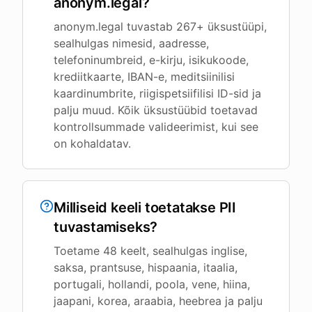
anonym.legal?
anonym.legal tuvastab 267+ üksustüüpi,
sealhulgas nimesid, aadresse,
telefoninumbreid, e-kirju, isikukoode,
krediitkaarte, IBAN-e, meditsiinilisi
kaardinumbrite, riigispetsiifilisi ID-sid ja
palju muud. Kõik üksustüübid toetavad
kontrollsummade valideerimist, kui see
on kohaldatav.
Milliseid keeli toetatakse PII
tuvastamiseks?
Toetame 48 keelt, sealhulgas inglise,
saksa, prantsuse, hispaania, itaalia,
portugali, hollandi, poola, vene, hiina,
jaapani, korea, araabia, heebrea ja palju