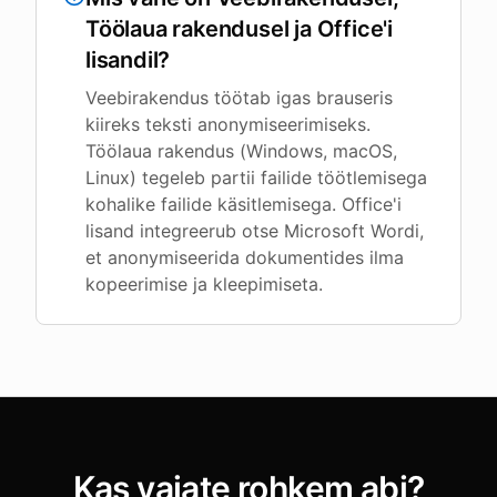
Töölaua rakendusel ja Office'i
lisandil?
Veebirakendus töötab igas brauseris
kiireks teksti anonymiseerimiseks.
Töölaua rakendus (Windows, macOS,
Linux) tegeleb partii failide töötlemisega
kohalike failide käsitlemisega. Office'i
lisand integreerub otse Microsoft Wordi,
et anonymiseerida dokumentides ilma
kopeerimise ja kleepimiseta.
Kas vajate rohkem abi?