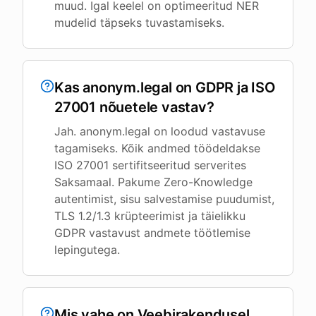
muud. Igal keelel on optimeeritud NER
mudelid täpseks tuvastamiseks.
Kas anonym.legal on GDPR ja ISO
27001 nõuetele vastav?
Jah. anonym.legal on loodud vastavuse
tagamiseks. Kõik andmed töödeldakse
ISO 27001 sertifitseeritud serverites
Saksamaal. Pakume Zero-Knowledge
autentimist, sisu salvestamise puudumist,
TLS 1.2/1.3 krüpteerimist ja täielikku
GDPR vastavust andmete töötlemise
lepingutega.
Mis vahe on Veebirakendusel,