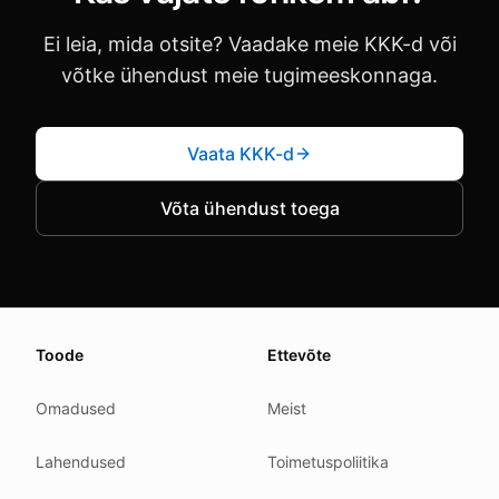
Ei leia, mida otsite? Vaadake meie KKK-d või
võtke ühendust meie tugimeeskonnaga.
Vaata KKK-d
Võta ühendust toega
About this page
Toode
Ettevõte
We update this page when our platform or the law chang
Read our
founder note
for how we work.
Omadused
Meist
Each change shows up in the timestamp at the top.
Lahendused
Toimetuspoliitika
Related reading