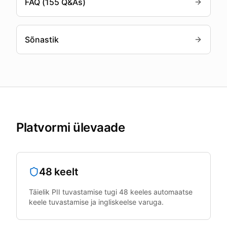
FAQ (155 Q&As)
Sõnastik
Platvormi ülevaade
48 keelt
Täielik PII tuvastamise tugi 48 keeles automaatse
keele tuvastamise ja ingliskeelse varuga.