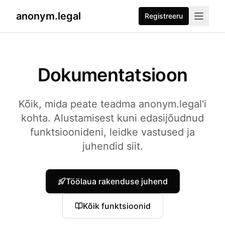
anonym.legal
Registreeru
2026-07-26
By
George Curta
·
Last updated 2026-07-26
Dokumentatsioon
Kõik, mida peate teadma anonym.legal'i
kohta. Alustamisest kuni edasijõudnud
funktsioonideni, leidke vastused ja
juhendid siit.
Töölaua rakenduse juhend
Kõik funktsioonid