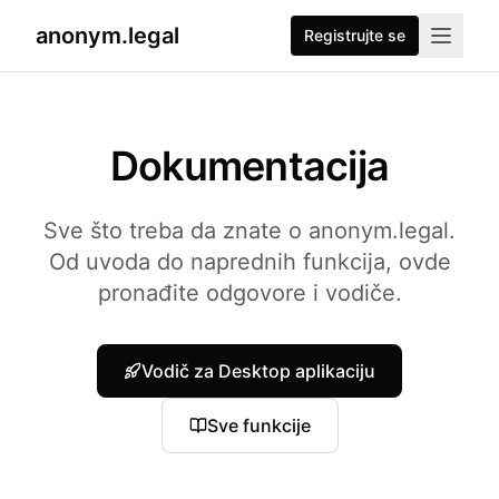
anonym.legal
Registrujte se
2026-07-26
By
George Curta
·
Last updated 2026-07-26
Dokumentacija
Sve što treba da znate o anonym.legal.
Od uvoda do naprednih funkcija, ovde
pronađite odgovore i vodiče.
Vodič za Desktop aplikaciju
Sve funkcije