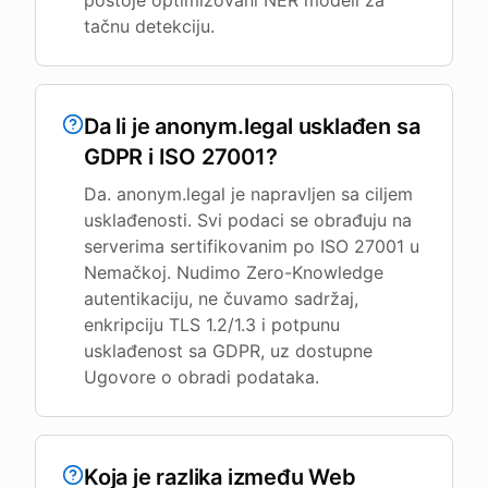
postoje optimizovani NER modeli za
tačnu detekciju.
Da li je anonym.legal usklađen sa
GDPR i ISO 27001?
Da. anonym.legal je napravljen sa ciljem
usklađenosti. Svi podaci se obrađuju na
serverima sertifikovanim po ISO 27001 u
Nemačkoj. Nudimo Zero-Knowledge
autentikaciju, ne čuvamo sadržaj,
enkripciju TLS 1.2/1.3 i potpunu
usklađenost sa GDPR, uz dostupne
Ugovore o obradi podataka.
Koja je razlika između Web