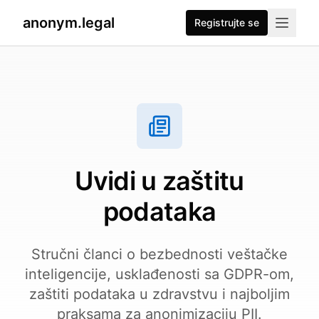
anonym.legal
Registrujte se
Uvidi u zaštitu
podataka
Stručni članci o bezbednosti veštačke
inteligencije, usklađenosti sa GDPR-om,
zaštiti podataka u zdravstvu i najboljim
praksama za anonimizaciju PII.