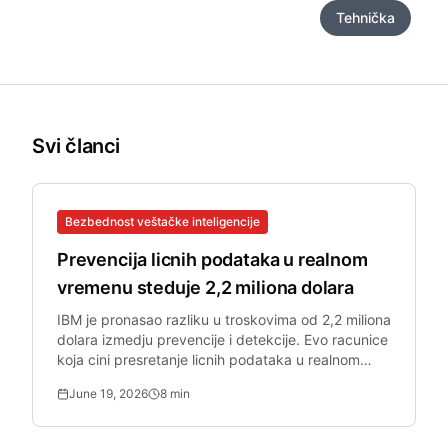
Bezbednost malih i srednjih preduzeća
Tehnička
Svi članci
Bezbednost veštačke inteligencije
Prevencija licnih podataka u realnom
vremenu steduje 2,2 miliona dolara
IBM je pronasao razliku u troskovima od 2,2 miliona
dolara izmedju prevencije i detekcije. Evo racunice
koja cini presretanje licnih podataka u realnom
vremenu obaveznim za bezbednosne timove.
June 19, 2026
8
min