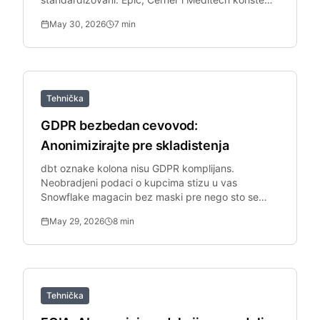
razlicite formate, sto standard PII alati ne mogu da
May 30, 2026
7
min
znaju bez prilagodjenih entiteta.
Tehnička
GDPR bezbedan cevovod:
Anonimizirajte pre skladistenja
dbt oznake kolona nisu GDPR komplijans.
Neobradjeni podaci o kupcima stizu u vas
Snowflake magacin bez maski pre nego sto se
primene politike zasnovane na oznakama.
May 29, 2026
8
min
Tehnička