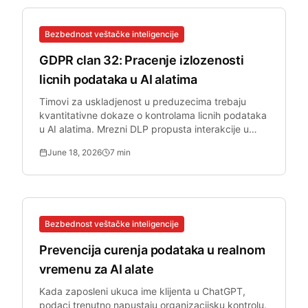
Bezbednost veštačke inteligencije
GDPR clan 32: Pracenje izlozenosti
licnih podataka u AI alatima
Timovi za uskladjenost u preduzecima trebaju
kvantitativne dokaze o kontrolama licnih podataka
u AI alatima. Mrezni DLP propusta interakcije u
pregledacu sa AI alatima.
June 18, 2026
7
min
Bezbednost veštačke inteligencije
Prevencija curenja podataka u realnom
vremenu za AI alate
Kada zaposleni ukuca ime klijenta u ChatGPT,
podaci trenutno napustaju organizacijsku kontrolu.