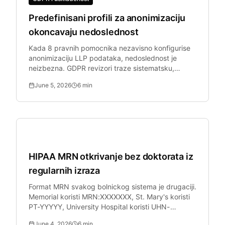
Predefinisani profili za anonimizaciju
okoncavaju nedoslednost
Kada 8 pravnih pomocnika nezavisno konfigurise
anonimizaciju LLP podataka, nedoslednost je
neizbezna. GDPR revizori traze sistematsku,
doslednu primenu.
June 5, 2026
6
min
Zdravstvo
HIPAA MRN otkrivanje bez doktorata iz
regularnih izraza
Format MRN svakog bolnickog sistema je drugaciji.
Memorial koristi MRN:XXXXXXX, St. Mary's koristi
PT-YYYYY, University Hospital koristi UHN-
XXXXXXXXXX.
June 4, 2026
6
min