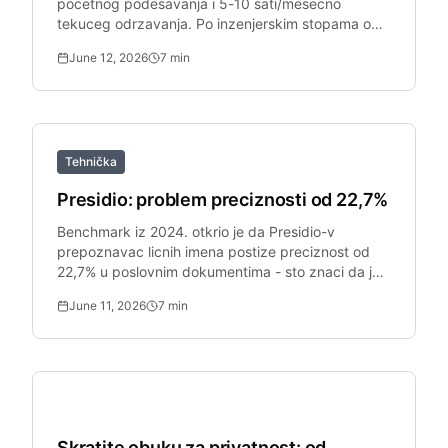
pocetnog podesavanja i 5-10 sati/mesecno
tekuceg odrzavanja. Po inzenjerskim stopama od
100 EUR/sat, to je 13.200+ EUR.
June 12, 2026
7
min
Tehnička
Presidio: problem preciznosti od 22,7%
Benchmark iz 2024. otkrio je da Presidio-v
prepoznavac licnih imena postize preciznost od
22,7% u poslovnim dokumentima - sto znaci da je
77,3% detekcija laznih pozitiva.
June 11, 2026
7
min
Bezbednost malih i srednjih preduzeća
Skratite obuku za privatnost: od