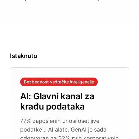
Istaknuto
Bezbednost veštačke inteligencije
AI: Glavni kanal za
krađu podataka
77% zaposlenih unosi osetljive
podatke u AI alate. GenAI je sada
odgovoran za 32% svih korporativnih