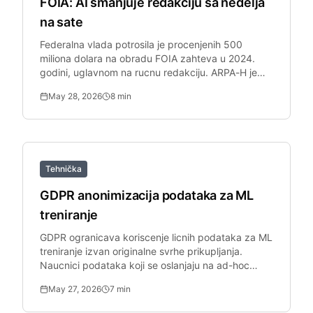
FOIA: AI smanjuje redakciju sa nedelja
na sate
Federalna vlada potrosila je procenjenih 500
miliona dolara na obradu FOIA zahteva u 2024.
godini, uglavnom na rucnu redakciju. ARPA-H je
eksplicitno trazio AI softver za redakciju kako bi
May 28, 2026
8
min
resio rastuce zaostake.
Tehnička
GDPR anonimizacija podataka za ML
treniranje
GDPR ogranicava koriscenje licnih podataka za ML
treniranje izvan originalne svrhe prikupljanja.
Naucnici podataka koji se oslanjaju na ad-hoc
Python skripte stvaraju ozbiljne komplijans
May 27, 2026
7
min
propuste koji DPO ne moze da sertifikuje.