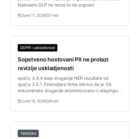
Naknadni DLP ne moze to da popravi.
June 17, 2026
7
min
GDPR i usklađenost
Sopstveno hostovani PII ne prolazi
revizije uskladjenosti
spaCy 3.4.4 daje drugacije NER rezultate od
spaCy 3.5.1. Finansijska firma otkriva da je 3%
dokumenata drugacije anonimizovano u stagingu
vs. produkciji.
June 16, 2026
6
min
Tehnička