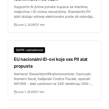
Supportni AI prima poruke kupaca sa imenima,
mejlovima I ID-ovima narudzbina. Standardni PII
alati skidaju adrese elektronske poste ali ostavljaju
ID-ove narudzbina netaknutima, sto je GDPR
June 2, 2026
7
min
krsenje.
GDPR i usklađenost
EU nacionalni ID-ovi koje vas PII alat
propusta
Nemacki Steueridentifikationsnummer, francuski
Numero fiscal, italijanski Codice Fiscale, spanski
NIF/NIE - alati usmereni na SAD detektuju SSN-
ove ali propustaju vecinu EU nacionalnih poreskih
June 1, 2026
7
min
identifikatora koji su svakodnevno u upotrebi.