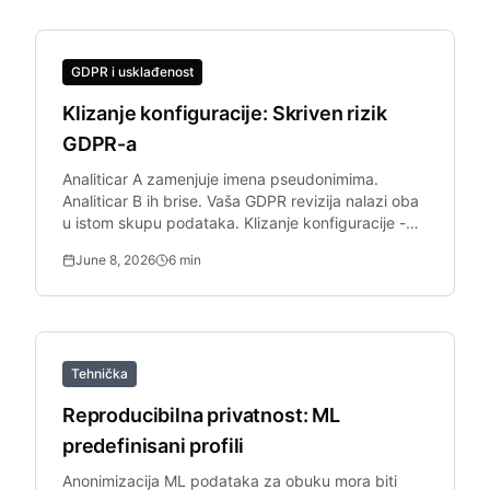
GDPR i usklađenost
Klizanje konfiguracije: Skriven rizik
GDPR-a
Analiticar A zamenjuje imena pseudonimima.
Analiticar B ih brise. Vaša GDPR revizija nalazi oba
u istom skupu podataka. Klizanje konfiguracije -
gde timovi primenjuju razlicita podesavanja - je
June 8, 2026
6
min
rizik uskladenosti.
Tehnička
Reproducibilna privatnost: ML
predefinisani profili
Anonimizacija ML podataka za obuku mora biti