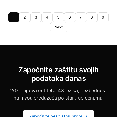
1
2
3
4
5
6
7
8
9
Next
Započnite zaštitu svojih
podataka danas
267+ tipova entiteta, 48 jezika, bezbednost
na nivou preduzeća po start-up cenama.
Započnite besplatnu probu