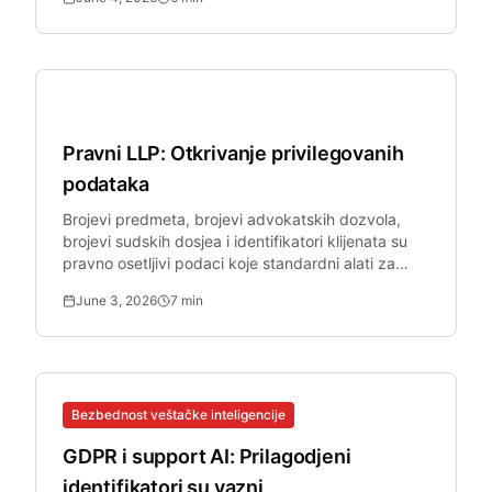
Pravna tehnologija
Pravni LLP: Otkrivanje privilegovanih
podataka
Brojevi predmeta, brojevi advokatskih dozvola,
brojevi sudskih dosjea i identifikatori klijenata su
pravno osetljivi podaci koje standardni alati za
zaštitu privatnosti propuštaju.
June 3, 2026
7
min
Bezbednost veštačke inteligencije
GDPR i support AI: Prilagodjeni
identifikatori su vazni