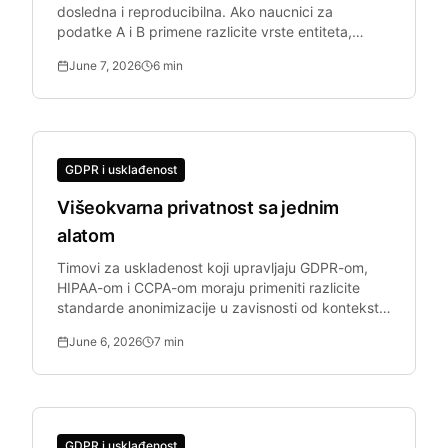
dosledna i reproducibilna. Ako naucnici za
podatke A i B primene razlicite vrste entiteta,
skupovi podataka za obuku su nedosledni.
June 7, 2026
6
min
GDPR i usklađenost
Višeokvarna privatnost sa jednim
alatom
Timovi za uskladenost koji upravljaju GDPR-om,
HIPAA-om i CCPA-om moraju primeniti razlicite
standarde anonimizacije u zavisnosti od konteksta
dokumenta.
June 6, 2026
7
min
GDPR i usklađenost