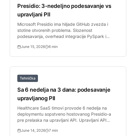
Presidio: 3-nedeljno podesavanje vs
upravljani PII
Microsoft Presidio ima hiljade GitHub zvezda i
stotine otvorenih problema. Slozenost
podesavanja, overhead integracije PySpark i
Python zavisnosti.
June 15, 2026
6
min
Tehnička
Sa 6 nedelja na 3 dana: podesavanje
upravljanog PII
Healthcare SaaS timovi provode 6 nedelja na
deploymentu sopstveno hostovanog Presidio-a
pre prelaska na upravljani API. Upravljani API
zamenjuje deployment.
June 14, 2026
7
min