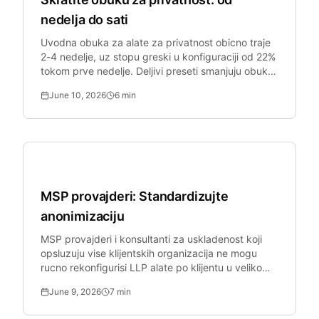
nedelja do sati
Uvodna obuka za alate za privatnost obicno traje
2-4 nedelje, uz stopu greski u konfiguraciji od 22%
tokom prve nedelje. Deljivi preseti smanjuju obuku
na 1 dan.
June 10, 2026
6
min
Bezbednost malih i srednjih preduzeća
MSP provajderi: Standardizujte
anonimizaciju
MSP provajderi i konsultanti za uskladenost koji
opsluzuju vise klijentskih organizacija ne mogu
rucno rekonfigurisi LLP alate po klijentu u velikom
obimu.
June 9, 2026
7
min