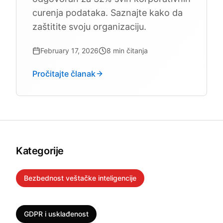
curenja podataka. Saznajte kako da
zaštitite svoju organizaciju.
February 17, 2026
8
min čitanja
Pročitajte članak
Kategorije
Bezbednost veštačke inteligencije
Pravna tehnologija
Zdravstvo
GDPR i usklađenost