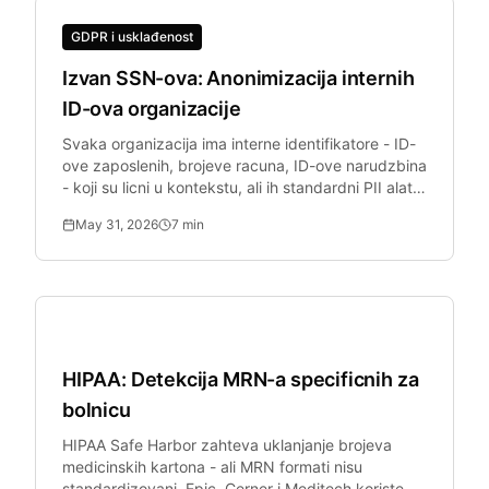
GDPR i usklađenost
Izvan SSN-ova: Anonimizacija internih
ID-ova organizacije
Svaka organizacija ima interne identifikatore - ID-
ove zaposlenih, brojeve racuna, ID-ove narudzbina
- koji su licni u kontekstu, ali ih standardni PII alati
propustaju. GDPR primenjuje se na sve ove
May 31, 2026
7
min
podatke.
Zdravstvo
HIPAA: Detekcija MRN-a specificnih za
bolnicu
HIPAA Safe Harbor zahteva uklanjanje brojeva
medicinskih kartona - ali MRN formati nisu
standardizovani. Epic, Cerner i Meditech koriste