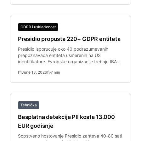
GDPR i usklađenost
Presidio propusta 220+ GDPR entiteta
Presidio isporucuje oko 40 podrazumevanih
prepoznavaca entiteta usmerenih na US
identifikatore. Evropske organizacije trebaju IBAN,
Codice Fiscale i jos mnogo toga.
June 13, 2026
7
min
Tehnička
Besplatna detekcija PII kosta 13.000
EUR godisnje
Sopstveno hostovanje Presidio zahteva 40-80 sati