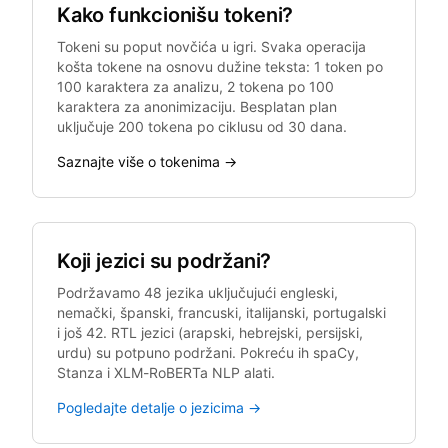
Kako funkcionišu tokeni?
Tokeni su poput novčića u igri. Svaka operacija
košta tokene na osnovu dužine teksta: 1 token po
100 karaktera za analizu, 2 tokena po 100
karaktera za anonimizaciju. Besplatan plan
uključuje 200 tokena po ciklusu od 30 dana.
Saznajte više o tokenima →
Koji jezici su podržani?
Podržavamo 48 jezika uključujući engleski,
nemački, španski, francuski, italijanski, portugalski
i još 42. RTL jezici (arapski, hebrejski, persijski,
urdu) su potpuno podržani. Pokreću ih spaCy,
Stanza i XLM-RoBERTa NLP alati.
Pogledajte detalje o jezicima →