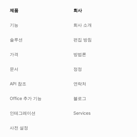
About this page
제품
회사
We update this page when our platform or the law chang
Read our
founder note
for how we work.
기능
회사 소개
Each change shows up in the timestamp at the top.
솔루션
편집 방침
Related reading
Common questions
가격
방법론
Glossary
How tokens work
문서
정정
Security posture
API 참조
연락처
Where we comply
What we detect
Office 추가 기능
블로그
Case studies
We follow these rules
인테그레이션
Services
GDPR (EU 2016/679).
사전 설정
ISO/IEC 27001:2022.