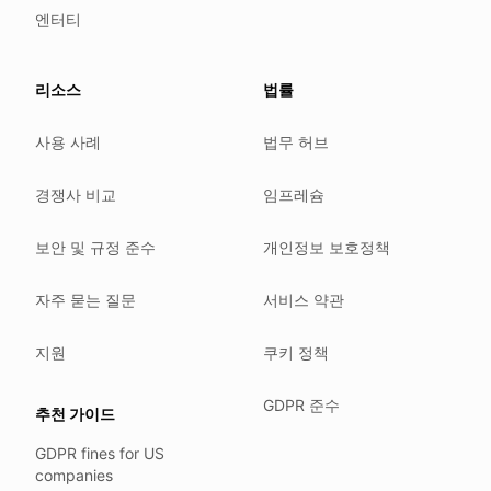
NIS2 (EU 2022/2555).
엔터티
HIPAA safe harbor under 45 CFR § 164.514(b)(2).
Our promise
리소스
법률
We do not sell your data.
사용 사례
법무 허브
We do not train models on your text.
We store your files in Germany.
경쟁사 비교
임프레슘
You can delete your account at any time.
You own your work.
보안 및 규정 준수
개인정보 보호정책
Where we run
자주 묻는 질문
서비스 약관
Our company HQ is in Saarbrücken, Germany. Our servers 
Hetzner holds ISO 27001 certification.
지원
쿠키 정책
All data stays in the EU.
GDPR 준수
추천 가이드
Backups run every day.
GDPR fines for US
Need help?
companies
Email
support@anonym.legal
.