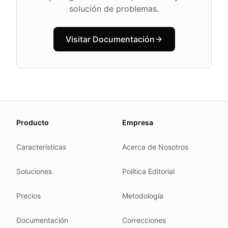
solución de problemas.
Visitar Documentación
About this page
Producto
Empresa
We update this page when our platform or the law chang
Read our
founder note
for how we work.
Características
Acerca de Nosotros
Each change shows up in the timestamp at the top.
Soluciones
Política Editorial
Related reading
Common questions
Precios
Metodología
Glossary
How tokens work
Documentación
Correcciones