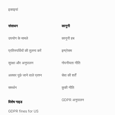
NIS2 (EU 2022/2555).
इकाइयां
HIPAA safe harbor under 45 CFR § 164.514(b)(2).
Our promise
संसाधन
कानूनी
We do not sell your data.
उपयोग के मामले
कानूनी हब
We do not train models on your text.
We store your files in Germany.
प्रतिस्पर्धियों की तुलना करें
इम्प्रेसम
You can delete your account at any time.
You own your work.
सुरक्षा और अनुपालन
गोपनीयता नीति
Where we run
अक्सर पूछे जाने वाले प्रश्न
सेवा की शर्तें
Our company HQ is in Saarbrücken, Germany. Our servers 
Hetzner holds ISO 27001 certification.
समर्थन
कुकी नीति
All data stays in the EU.
GDPR अनुपालन
विशेष गाइड
Backups run every day.
GDPR fines for US
Need help?