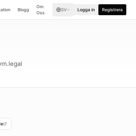
Om
ation
Blogg
SV
Logga in
Registrera
Oss
ym.legal
de