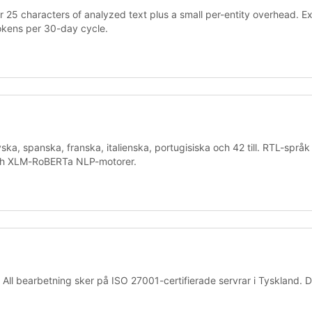
r 25 characters of analyzed text plus a small per-entity overhead. E
okens per 30-day cycle.
ska, spanska, franska, italienska, portugisiska och 42 till. RTL-språk
 och XLM-RoBERTa NLP-motorer.
xt. All bearbetning sker på ISO 27001-certifierade servrar i Tyskland.