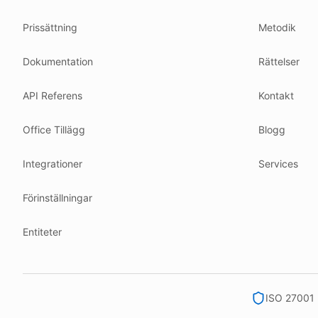
Common questions
Glossary
Prissättning
Metodik
How tokens work
Security posture
Where we comply
What we detect
Dokumentation
Rättelser
Case studies
API Referens
Kontakt
We follow these rules
GDPR (EU 2016/679).
Office Tillägg
Blogg
ISO/IEC 27001:2022.
NIS2 (EU 2022/2555).
Integrationer
Services
HIPAA safe harbor under 45 CFR § 164.514(b)(2).
Förinställningar
Our promise
We do not sell your data.
Entiteter
We do not train models on your text.
We store your files in Germany.
You can delete your account at any time.
ISO 27001 I
You own your work.