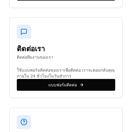
ติดต่อเรา
ติดต่อทีมงานของเรา
ใช้แบบฟอร์มติดต่อของเราเพื่อติดต่อ เราจะตอบกลับคุณ
ภายใน 24 ชั่วโมงในวันทำการ
แบบฟอร์มติดต่อ