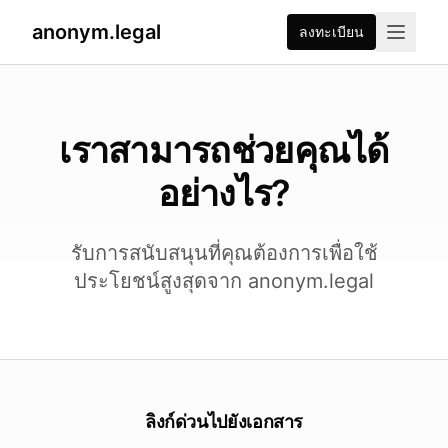
anonym.legal
ลงทะเบียน
เราสามารถช่วยคุณได้
อย่างไร?
รับการสนับสนุนที่คุณต้องการเพื่อใช้
ประโยชน์สูงสุดจาก anonym.legal
ลิงก์ด่วนไปยังเอกสาร