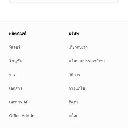
About this page
ผลิตภัณฑ์
บริษัท
We update this page when our platform or the law chang
Read our
founder note
for how we work.
ฟีเจอร์
เกี่ยวกับเรา
Each change shows up in the timestamp at the top.
โซลูชัน
นโยบายบรรณาธิการ
Related reading
Common questions
ราคา
วิธีการ
Glossary
How tokens work
เอกสาร
การแก้ไข
Security posture
เอกสาร API
ติดต่อ
Where we comply
What we detect
Office Add-in
บล็อก
Case studies