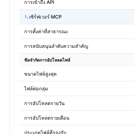
การเข้าถึง API
เซิร์ฟเวอร์ MCP
การตั้งค่าที่สาธารณะ
การสนับสนุนลำดับความสำคัญ
ขีดจำกัดการอัปโหลดไฟล์
ขนาดไฟล์สูงสุด
ไฟล์ต่อกลุ่ม
การอัปโหลดรายวัน
การอัปโหลดรายเดือน
ประเภทไฟล์ที่รองรับ