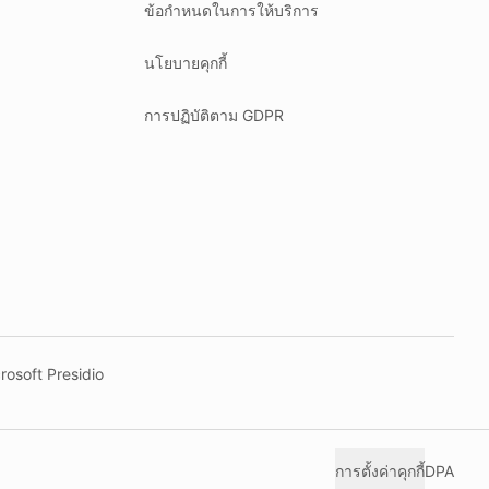
ข้อกำหนดในการให้บริการ
นโยบายคุกกี้
การปฏิบัติตาม GDPR
rosoft Presidio
การตั้งค่าคุกกี้
DPA