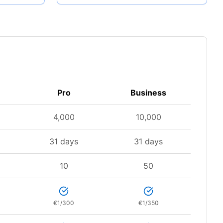
Pro
Business
4,000
10,000
31 days
31 days
10
50
€1/300
€1/350