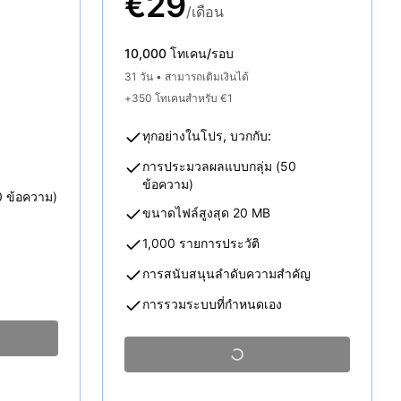
€29
/เดือน
10,000 โทเคน/รอบ
31 วัน
•
สามารถเติมเงินได้
+350 โทเคนสำหรับ €1
ทุกอย่างในโปร, บวกกับ:
การประมวลผลแบบกลุ่ม (50
ข้อความ)
 ข้อความ)
ขนาดไฟล์สูงสุด 20 MB
1,000 รายการประวัติ
การสนับสนุนลำดับความสำคัญ
การรวมระบบที่กำหนดเอง