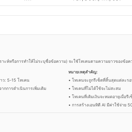
าะห์หรือการทำให้ไม่ระบุชื่อข้อความ) จะใช้โทเคนตามความยาวของข้อความ
หมายเหตุสำคัญ:
ยาว: 5-15 โทเคน
•
โทเคนจะถูกรีเซ็ตที่สิ้นสุดแต่ละร
องจากการดำเนินการเพิ่มเติม
•
โทเคนที่ไม่ได้ใช้จะไม่สะสม
•
โทเคนที่เติมเงินจะหมดอายุเมื่อรีเ
•
การสร้างเอนทิตี AI มีค่าใช้จ่าย