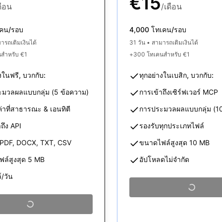
€15
ดือน
/เดือน
เคน/รอบ
4,000 โทเคน/รอบ
ารถเติมเงินได้
31 วัน
•
สามารถเติมเงินได้
สำหรับ €1
+300 โทเคนสำหรับ €1
งในฟรี, บวกกับ:
ทุกอย่างในเบสิก, บวกกับ:
มวลผลแบบกลุ่ม (5 ข้อความ)
การเข้าถึงเซิร์ฟเวอร์ MCP
ค่าที่สาธารณะ & เอนทิตี
การประมวลผลแบบกลุ่ม (10
ถึง API
รองรับทุกประเภทไฟล์
 PDF, DOCX, TXT, CSV
ขนาดไฟล์สูงสุด 10 MB
ล์สูงสุด 5 MB
อัปโหลดไม่จำกัด
์/วัน