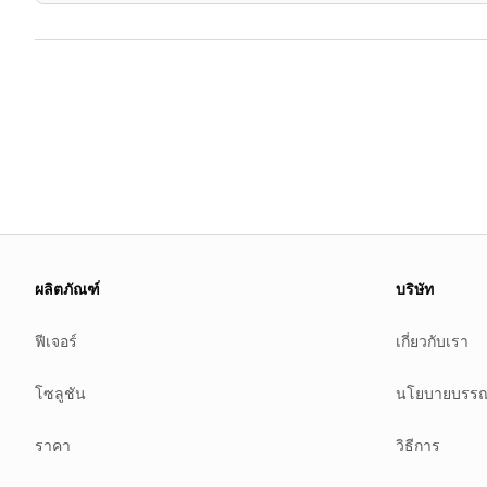
About this page
We update this page when our platform or the law chang
ผลิตภัณฑ์
บริษัท
Read our
founder note
for how we work.
ฟีเจอร์
เกี่ยวกับเรา
Each change shows up in the timestamp at the top.
Related reading
โซลูชัน
นโยบายบรรณ
Common questions
Glossary
ราคา
วิธีการ
How tokens work
Security posture
Where we comply
What we detect