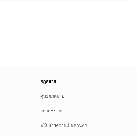
กฎหมาย
ศูนย์กฎหมาย
Impressum
นโยบายความเป็นส่วนตัว