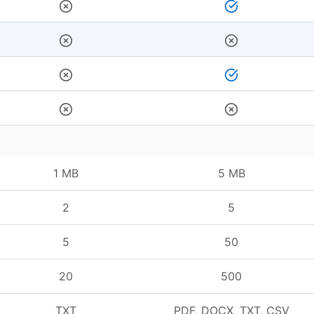
1 MB
5 MB
2
5
5
50
20
500
TXT
PDF, DOCX, TXT, CSV