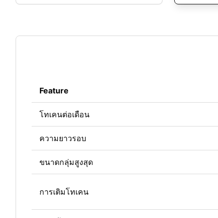
Feature
โทเคนต่อเดือน
ความยาวรอบ
ขนาดกลุ่มสูงสุด
การเติมโทเคน