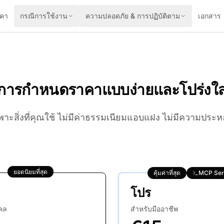
คา
กรณีการใช้งาน
ความปลอดภัย & การปฏิบัติตาม
เอกสาร
การกำหนดราคาแบบง่ายและโปร่งใ
พาะสิ่งที่คุณใช้ ไม่มีค่าธรรมเนียมแอบแฝง ไม่มีความประ
ยอดนิยมที่สุด
คุ้มค่าที่สุด
MCP Ser
โปร
คล
สำหรับมืออาชีพ