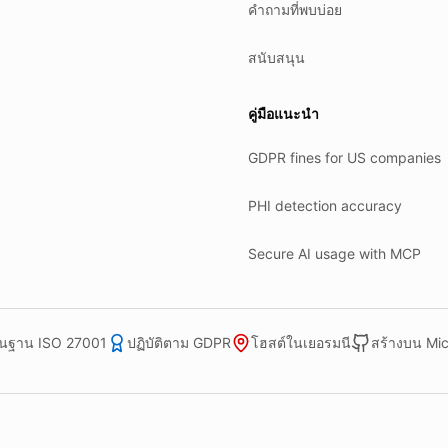
คำถามที่พบบ่อย
สนับสนุน
คู่มือแนะนำ
GDPR fines for US companies
PHI detection accuracy
Secure AI usage with MCP
ื้นฐาน ISO 27001
ปฏิบัติตาม GDPR
โฮสต์ในเยอรมนี
สร้างบน Mic
run in Hetzner's Falkenstein datacenter.