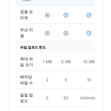
공용 프
리셋
우선 지
원
파일 업로드 한도
최대 파
1 MB
5 MB
10 MB
일 크기
배치당
2
5
10
파일 수
일일 업
5
50
Unlimited
Un
로드