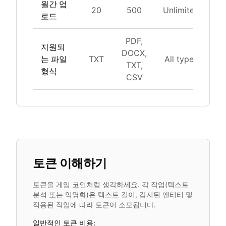
월간 업
20
500
Unlimited
Un
로드
PDF,
지원되
DOCX,
는 파일
TXT
All types
Al
TXT,
형식
CSV
토큰 이해하기
토큰을 게임 코인처럼 생각하세요. 각 작업(텍스트
분석 또는 익명화)은 텍스트 길이, 감지된 엔티티 및
적용된 작업에 따라 토큰이 소모됩니다.
일반적인 토큰 비용: