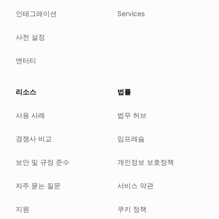
We follow these rules
인테그레이션
Services
GDPR (EU 2016/679).
사전 설정
ISO/IEC 27001:2022.
NIS2 (EU 2022/2555).
엔터티
HIPAA safe harbor under 45 CFR § 164.514(b)(2).
Our promise
리소스
법률
We do not sell your data.
사용 사례
법무 허브
We do not train models on your text.
We store your files in Germany.
경쟁사 비교
임프레슘
You can delete your account at any time.
You own your work.
보안 및 규정 준수
개인정보 보호정책
Where we run
자주 묻는 질문
서비스 약관
Our company HQ is in Saarbrücken, Germany. Our servers 
Hetzner holds ISO 27001 certification.
지원
쿠키 정책