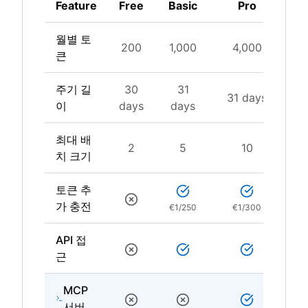
Feature
Free
Basic
Pro
Bu
월별 토
200
1,000
4,000
1
큰
주기 길
30
31
31 days
3
이
days
days
최대 배
2
5
10
치 크기
토큰 추
가 충전
€1/250
€1/300
API 접
근
MCP
서버