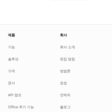
About this page
제품
회사
We update this page when our platform or the law chang
Read our
founder note
for how we work.
기능
회사 소개
Each change shows up in the timestamp at the top.
솔루션
편집 방침
Related reading
Common questions
가격
방법론
Glossary
How tokens work
문서
정정
Security posture
API 참조
연락처
Where we comply
What we detect
Office 추가 기능
블로그
Case studies