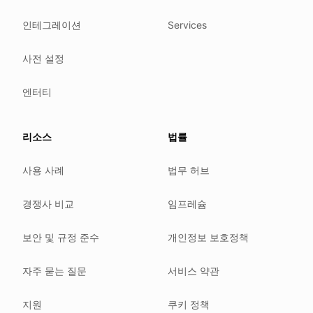
We follow these rules
인테그레이션
Services
GDPR (EU 2016/679).
사전 설정
ISO/IEC 27001:2022.
NIS2 (EU 2022/2555).
엔터티
HIPAA safe harbor under 45 CFR § 164.514(b)(2).
Our promise
리소스
법률
We do not sell your data.
사용 사례
법무 허브
We do not train models on your text.
We store your files in Germany.
경쟁사 비교
임프레슘
You can delete your account at any time.
You own your work.
보안 및 규정 준수
개인정보 보호정책
Where we run
자주 묻는 질문
서비스 약관
Our company HQ is in Saarbrücken, Germany. Our servers 
Hetzner holds ISO 27001 certification.
지원
쿠키 정책