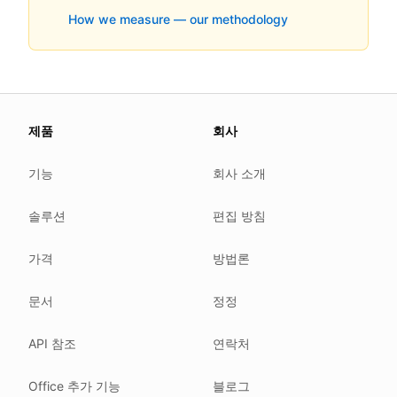
How we measure — our methodology
About this page
제품
회사
We update this page when our platform or the law chang
Read our
founder note
for how we work.
기능
회사 소개
Each change shows up in the timestamp at the top.
솔루션
편집 방침
Related reading
Common questions
가격
방법론
Glossary
How tokens work
문서
정정
Security posture
API 참조
연락처
Where we comply
What we detect
Office 추가 기능
블로그
Case studies