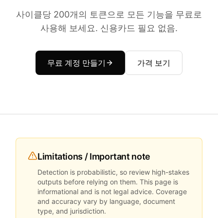
사이클당 200개의 토큰으로 모든 기능을 무료로
사용해 보세요. 신용카드 필요 없음.
무료 계정 만들기
가격 보기
Limitations / Important note
Detection is probabilistic, so review high-stakes
outputs before relying on them. This page is
informational and is not legal advice. Coverage
and accuracy vary by language, document
type, and jurisdiction.