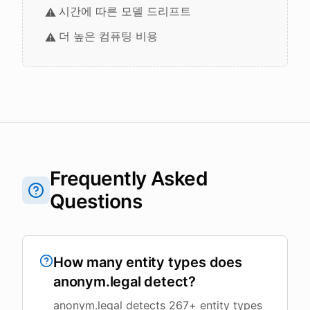
시간에 따른 모델 드리프트
⚠️
더 높은 컴퓨팅 비용
⚠️
Frequently Asked
Questions
How many entity types does
anonym.legal detect?
anonym.legal detects 267+ entity types