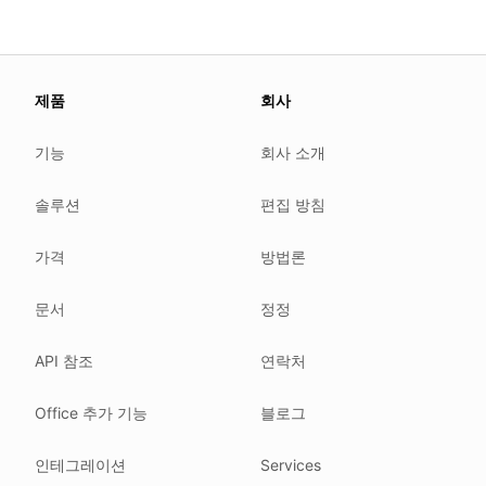
About this page
제품
회사
We update this page when our platform or the law chang
Read our
founder note
for how we work.
기능
회사 소개
Each change shows up in the timestamp at the top.
솔루션
편집 방침
Related reading
Common questions
가격
방법론
Glossary
How tokens work
문서
정정
Security posture
API 참조
연락처
Where we comply
What we detect
Office 추가 기능
블로그
Case studies
We follow these rules
인테그레이션
Services