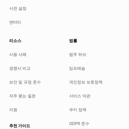
GDPR (EU 2016/679).
사전 설정
ISO/IEC 27001:2022.
NIS2 (EU 2022/2555).
엔터티
HIPAA safe harbor under 45 CFR § 164.514(b)(2).
Our promise
리소스
법률
We do not sell your data.
사용 사례
법무 허브
We do not train models on your text.
We store your files in Germany.
경쟁사 비교
임프레슘
You can delete your account at any time.
You own your work.
보안 및 규정 준수
개인정보 보호정책
Where we run
자주 묻는 질문
서비스 약관
Our company HQ is in Saarbrücken, Germany. Our servers 
Hetzner holds ISO 27001 certification.
지원
쿠키 정책
All data stays in the EU.
GDPR 준수
추천 가이드
Backups run every day.