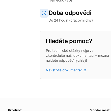
Německo (EU)
Doba odpovědi
Do 24 hodin (pracovní dny)
Hledáte pomoc?
Pro technické otázky nejprve
zkontrolujte naši dokumentaci – možná
najdete odpověď rychleji!
Navštivte dokumentaci
About this page
We update this page when our platform or the law chang
Produkt
Společnost