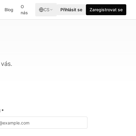
O
Blog
CS
Přihlásit se
Zaregistrovat se
nás
 vás.
 *