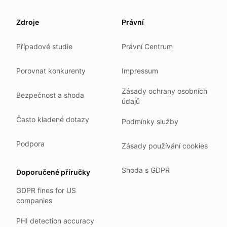
Our promise
Zdroje
Právní
We do not sell your data.
Případové studie
Právní Centrum
We do not train models on your text.
We store your files in Germany.
Porovnat konkurenty
Impressum
You can delete your account at any time.
Zásady ochrany osobních
You own your work.
Bezpečnost a shoda
údajů
Where we run
Často kladené dotazy
Podmínky služby
Our company HQ is in Saarbrücken, Germany. Our servers 
Hetzner holds ISO 27001 certification.
Podpora
Zásady používání cookies
All data stays in the EU.
Shoda s GDPR
Doporučené příručky
Backups run every day.
GDPR fines for US
Need help?
companies
Email
support@anonym.legal
.
PHI detection accuracy
We reply within one business day.