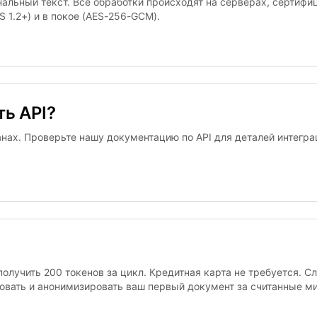
альный текст. Все обработки происходят на серверах, сертифи
 1.2+) и в покое (AES-256-GCM).
ть API?
ланах. Проверьте нашу документацию по API для деталей интегр
получить 200 токенов за цикл. Кредитная карта не требуется. 
овать и анонимизировать ваш первый документ за считанные м