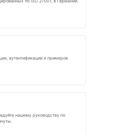
цированных по ISO 27001, в Германии.
ации, аутентификации и примеров
Следуйте нашему руководству по
инуты.