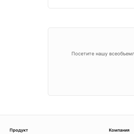
Посетите нашу всеобъем
About this page
We update this page when our platform or the law chang
Продукт
Компания