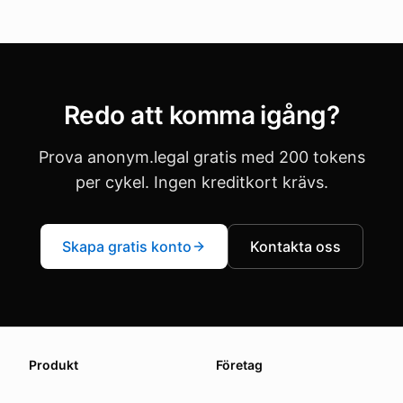
Redo att komma igång?
Prova anonym.legal gratis med 200 tokens
per cykel. Ingen kreditkort krävs.
Skapa gratis konto
Kontakta oss
About this page
Produkt
Företag
We update this page when our platform or the law chang
Read our
founder note
for how we work.