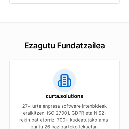
Ezagutu Fundatzailea
curta.solutions
27+ urte enpresa software irtenbideak
eraikitzen. ISO 27001, GDPR eta NIS2-
rekin bat etorriz. 700+ kudeatutako ama-
puntu 26 nazioarteko lekuetan.