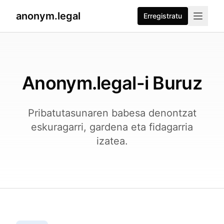
anonym.legal
Erregistratu
Anonym.legal-i Buruz
Pribatutasunaren babesa denontzat
eskuragarri, gardena eta fidagarria
izatea.