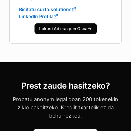
Bisitatu curta.solutions
LinkedIn Profila
Irakurri Adierazpen Osoa
Prest zaude hasitzeko?
Probatu anonym.legal doan 200 tokenekin
ziklo bakoitzeko. Krediit txartelik ez da
beharrezkoa.