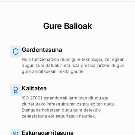
Gure Balioak
Gardentasuna
Nola funtzionatzen duen gure teknologia, zer egiten
dugun zure datuekin eta nola prezioa jartzen dugun
gure zerbitzuekin irekita gaude.
Kalitatea
ISO 27001 estandarrak jarraitzen ditugu eta
ziurtatutako infrastrukturan ostatu egiten dugu.
Etengabe hobetzen dugu gure detekzio
zehaztasuna eta segurtasun neurriak.
Eskuragarritasuna