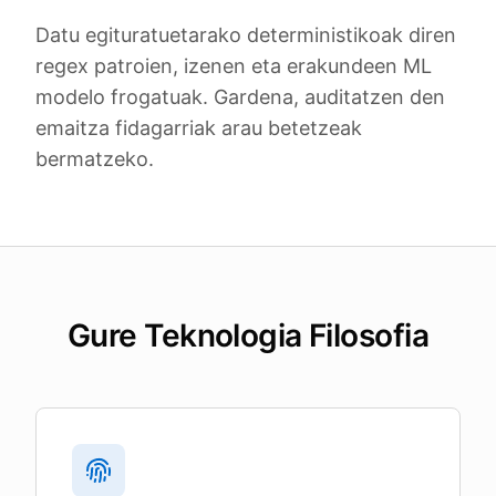
Datu egituratuetarako deterministikoak diren
regex patroien, izenen eta erakundeen ML
modelo frogatuak. Gardena, auditatzen den
emaitza fidagarriak arau betetzeak
bermatzeko.
Gure Teknologia Filosofia