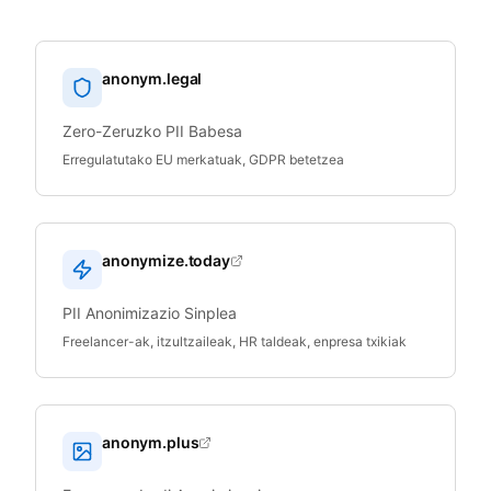
anonym.legal
Zero-Zeruzko PII Babesa
Erregulatutako EU merkatuak, GDPR betetzea
anonymize.today
PII Anonimizazio Sinplea
Freelancer-ak, itzultzaileak, HR taldeak, enpresa txikiak
anonym.plus