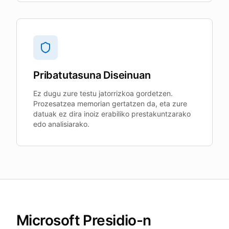
Pribatutasuna Diseinuan
Ez dugu zure testu jatorrizkoa gordetzen.
Prozesatzea memorian gertatzen da, eta zure
datuak ez dira inoiz erabiliko prestakuntzarako
edo analisiarako.
Microsoft Presidio-n