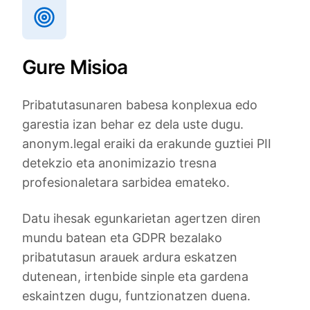
Gure Misioa
Pribatutasunaren babesa konplexua edo
garestia izan behar ez dela uste dugu.
anonym.legal eraiki da erakunde guztiei PII
detekzio eta anonimizazio tresna
profesionaletara sarbidea emateko.
Datu ihesak egunkarietan agertzen diren
mundu batean eta GDPR bezalako
pribatutasun arauek ardura eskatzen
dutenean, irtenbide sinple eta gardena
eskaintzen dugu, funtzionatzen duena.