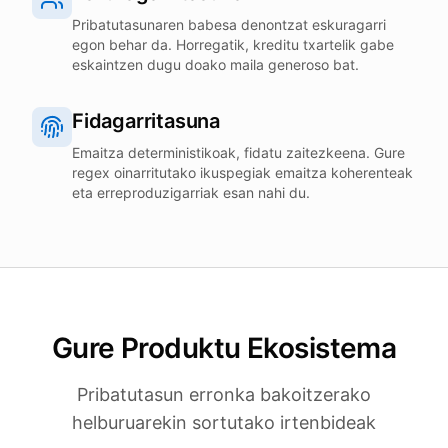
Pribatutasunaren babesa denontzat eskuragarri
egon behar da. Horregatik, kreditu txartelik gabe
eskaintzen dugu doako maila generoso bat.
Fidagarritasuna
Emaitza deterministikoak, fidatu zaitezkeena. Gure
regex oinarritutako ikuspegiak emaitza koherenteak
eta erreproduzigarriak esan nahi du.
Gure Produktu Ekosistema
Pribatutasun erronka bakoitzerako
helburuarekin sortutako irtenbideak