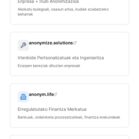
Enpresa + Irudi Anonimizazioa
Abokatu bulegoak, osasun arloa, irudiak ezabatzeko
beharrak
anonymize.solutions
Irtenbide Pertsonalizatuak eta Ingeniaritza
Ezarpen bereziak dituzten enpresak
anonym.life
Erregulatutako Finantza Merkatua
Bankuak, ordainketa prozesatzaileak, finantza erakundeak