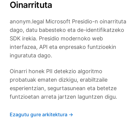
Oinarrituta
anonym.legal Microsoft Presidio-n oinarrituta
dago, datu babesteko eta de-identifikatzeko
SDK irekia. Presidio modernoko web
interfazea, API eta enpresako funtzioekin
inguratuta dago.
Oinarri honek PII detekzio algoritmo
probatuak ematen dizkigu, erabiltzaile
esperientzian, segurtasunean eta betetze
funtzioetan arreta jartzen laguntzen digu.
Ezagutu gure arkitektura →