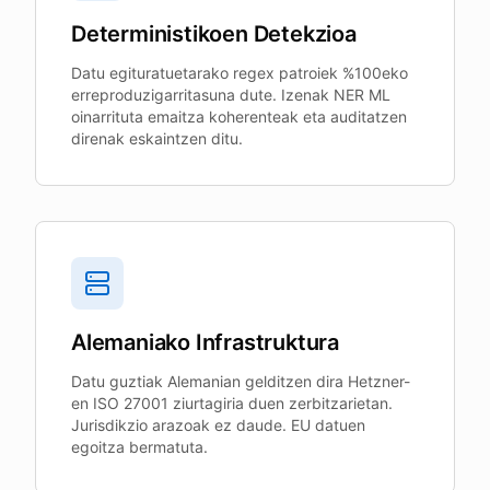
Deterministikoen Detekzioa
Datu egituratuetarako regex patroiek %100eko
erreproduzigarritasuna dute. Izenak NER ML
oinarrituta emaitza koherenteak eta auditatzen
direnak eskaintzen ditu.
Alemaniako Infrastruktura
Datu guztiak Alemanian gelditzen dira Hetzner-
en ISO 27001 ziurtagiria duen zerbitzarietan.
Jurisdikzio arazoak ez daude. EU datuen
egoitza bermatuta.