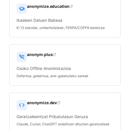
anonymize.education
Ikasleen Datuen Babesa
K-12 eskolak, unibertsitateak, FERPA/COPPA betetzea
anonym.plus
Osoko Offline Anonimizazioa
Defentsa, gobernua, aire-gabetutako sareak
anonymize.dev
Garatzaileentzat Pribatutasun Geruza
Claude, Cursor, ChatGPT erabiltzen dituzten garatzaileak