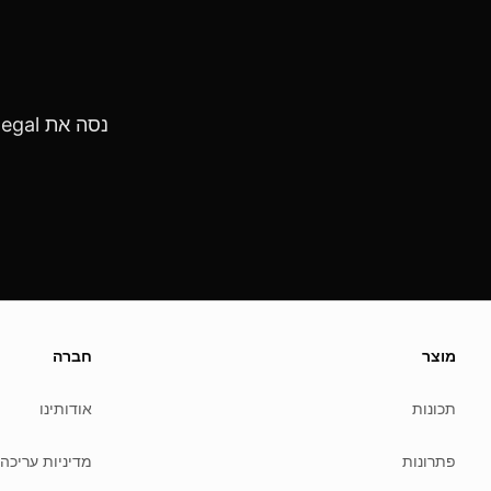
נסה את anonym.legal בחינם עם 200 אסימונים לכל מחזור. אין צורך בכרטיס אשראי.
About this page
 update this page when our platform or the law changes.
מוצר
חברה
Read our
founder note
for how we work.
תכונות
אודותינו
Each change shows up in the timestamp at the top.
Related reading
פתרונות
מדיניות עריכה
Common questions
Glossary