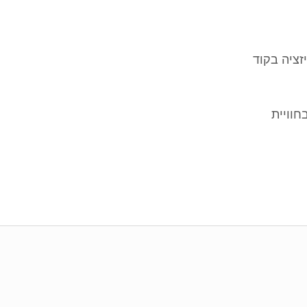
תונים ואנונימיזציה בקוד
יקוד בחוויית