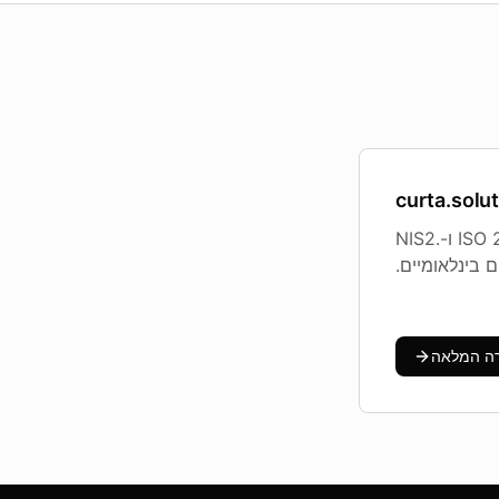
curta.solu
27+ שנים בבניית פתרונות תוכנה ארגוניים. תואם ל-ISO 27001, GDPR ו-NIS2.
ה המלאה