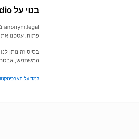
בנוי על Microsoft Presidio
פתוח. עטפנו את Presidio בממשק אינטרנט מודרני, API ותכונות ארגוניות
המשתמש, אבטחה ו
למד על הארכיטקטו