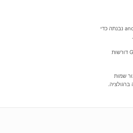
אנחנו מאמינים שהגנת פרטיות לא צריכה להיות מסובכת או יקרה. anonym.legal נבנתה כדי
בעולם שבו פרצות נתונים תופסות כותרות מדי יום ורגולציות פרטיות כמו GDPR דורשות
טיות עבור נתונים מובנים, מודלים מוכחים של ML עבור שמות
 ברגולציה.