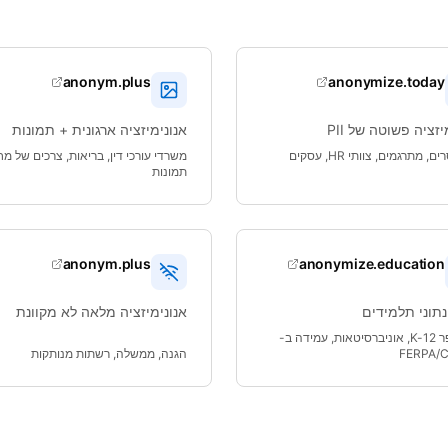
anonym.plus
anonymize.today
יזציה פשוטה של PII
אנונימיזציה ארגונית + תמונות
פרילנסרים, מתרגמים, צוותי HR, עסקים
משרדי עורכי דין, בריאות, צרכים של מ
תמונות
anonym.plus
anonymize.education
נתוני תלמידים
אנונימיזציה מלאה לא מקוונת
בתי ספר K-12, אוניברסיטאות, עמידה ב-
FERPA/
הגנה, ממשלה, רשתות מנותקות